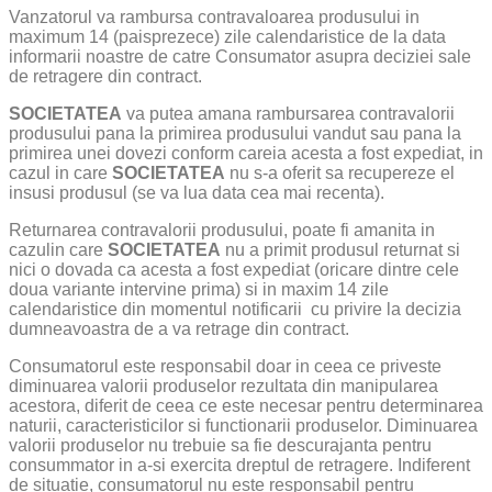
Vanzatorul va rambursa contravaloarea produsului in
maximum 14 (paisprezece) zile calendaristice de la data
informarii noastre de catre Consumator asupra deciziei sale
de retragere din contract.
SOCIETATEA
va putea amana rambursarea contravalorii
produsului pana la primirea produsului vandut sau pana la
primirea unei dovezi conform careia acesta a fost expediat, in
cazul in care
SOCIETATEA
nu s-a oferit sa recupereze el
insusi produsul (se va lua data cea mai recenta).
Returnarea contravalorii produsului, poate fi amanita in
cazulin care
SOCIETATEA
nu a primit produsul returnat si
nici o dovada ca acesta a fost expediat (oricare dintre cele
doua variante intervine prima) si in maxim 14 zile
calendaristice din momentul notificarii cu privire la decizia
dumneavoastra de a va retrage din contract.
Consumatorul este responsabil doar in ceea ce priveste
diminuarea valorii produselor rezultata din manipularea
acestora, diferit de ceea ce este necesar pentru determinarea
naturii, caracteristicilor si functionarii produselor. Diminuarea
valorii produselor nu trebuie sa fie descurajanta pentru
consummator in a-si exercita dreptul de retragere. Indiferent
de situatie, consumatorul nu este responsabil pentru