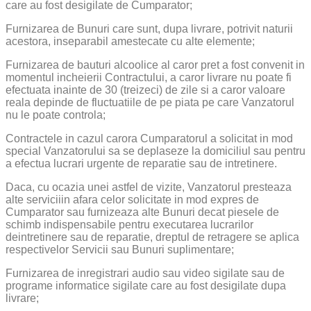
care au fost desigilate de Cumparator;
Furnizarea de Bunuri care sunt, dupa livrare, potrivit naturii
acestora, inseparabil amestecate cu alte elemente;
Furnizarea de bauturi alcoolice al caror pret a fost convenit in
momentul incheierii Contractului, a caror livrare nu poate fi
efectuata inainte de 30 (treizeci) de zile si a caror valoare
reala depinde de fluctuatiile de pe piata pe care Vanzatorul
nu le poate controla;
Contractele in cazul carora Cumparatorul a solicitat in mod
special Vanzatorului sa se deplaseze la domiciliul sau pentru
a efectua lucrari urgente de reparatie sau de intretinere.
Daca, cu ocazia unei astfel de vizite, Vanzatorul presteaza
alte serviciiin afara celor solicitate in mod expres de
Cumparator sau furnizeaza alte Bunuri decat piesele de
schimb indispensabile pentru executarea lucrarilor
deintretinere sau de reparatie, dreptul de retragere se aplica
respectivelor Servicii sau Bunuri suplimentare;
Furnizarea de inregistrari audio sau video sigilate sau de
programe informatice sigilate care au fost desigilate dupa
livrare;