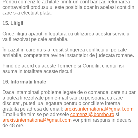
Pentru comenzile achitate printr-un cont bancar, returnarea
contravalorii produsului este posibila doar in acelasi cont din
care s-a efectuat plata.
15. Litigii
Orice litigiu aparut in legatura cu utilizarea acestui serviciu
va fi rezolvat pe cale amiabila.
În cazul in care nu s-a reusit stingerea conflictului pe cale
amiabila, competenta revine instantelor de judecata romane.
Fiind de acord cu aceste Termene si Conditii, clientul isi
asuma in totalitate aceste riscuri.
16. Informatii finale
Daca intampinati probleme legate de o comanda, care nu par
a putea fi rezolvate prin e-mail sau cu persoana cu care
discutati, puteti lua legatura pentru o conciliere interna
gratuita pe adresa de email:
arexis.international@gmail.com
Email-urile trimise pe adresele
comenzi@bombo.ro
si
arexis.international@gmail.com
vor primi raspuns in decurs
de 48 ore.