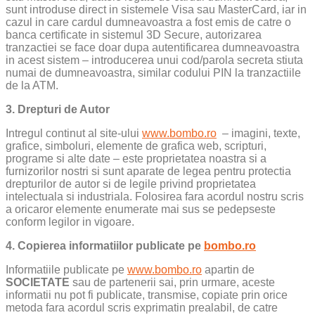
sunt introduse direct in sistemele Visa sau MasterCard, iar in
cazul in care cardul dumneavoastra a fost emis de catre o
banca certificate in sistemul 3D Secure, autorizarea
tranzactiei se face doar dupa autentificarea dumneavoastra
in acest sistem – introducerea unui cod/parola secreta stiuta
numai de dumneavoastra, similar codului PIN la tranzactiile
de la ATM.
3. Drepturi de Autor
Intregul continut al site-ului
www.bombo.ro
– imagini, texte,
grafice, simboluri, elemente de grafica web, scripturi,
programe si alte date – este proprietatea noastra si a
furnizorilor nostri si sunt aparate de legea pentru protectia
drepturilor de autor si de legile privind proprietatea
intelectuala si industriala. Folosirea fara acordul nostru scris
a oricaror elemente enumerate mai sus se pedepseste
conform legilor in vigoare.
4. Copierea informatiilor publicate pe
bombo.ro
Informatiile publicate pe
www.bombo.ro
apartin de
SOCIETATE
sau de partenerii sai, prin urmare, aceste
informatii nu pot fi publicate, transmise, copiate prin orice
metoda fara acordul scris exprimatin prealabil, de catre