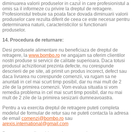
diminuarea valorii produselor in cazul in care profesionistul a
omis sa il informeze cu privire la dreptul de retragere.
Profesionistul trebuie sa poata face dovada diminuarii valorii
produselor care rezulta diferit de ceea ce este necesar pentru
determinarea naturii, caracteristicilor si functionarii
produselor.
14. Procedura de returnare:
Desi produsele alimentare nu beneficiaza de dreptul de
retragere, la
www.bombo.ro
ne angajam sa oferim clientilor
nostri produse si servicii de calitate superioara. Daca totusi
produsul achizitionat prezinta defecte, nu corespunde
descrierii de pe site, ati primit un produs incorect, defect sau
daca livrarea nu corespunde comenzii, va rugam sa ne
anuntati in cel mai scurt timp posibil, dar nu mai mult de 2
zile de la primirea comenzii. Vom evalua situatia si vom
remedia problema in cel mai scurt timp posibil, dar nu mai
mult de 2 zile de la primirea sesizarii dumneavoastra.
Pentru a va exercita dreptul de retragere puteti completa
modelul de formular de retur sau ne puteti contacta la adresa
de email
comenzi@bombo.ro
sau
arexis.international@gmail.com