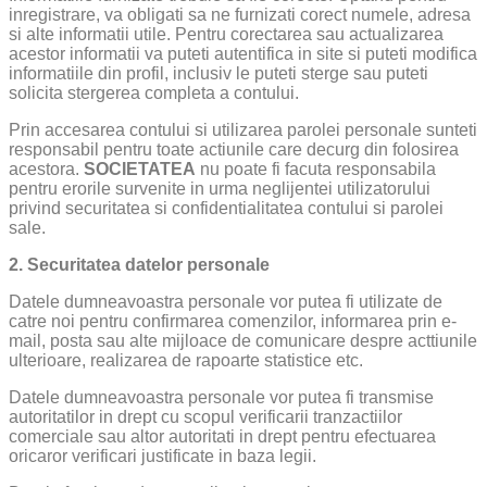
inregistrare, va obligati sa ne furnizati corect numele, adresa
si alte informatii utile. Pentru corectarea sau actualizarea
acestor informatii va puteti autentifica in site si puteti modifica
informatiile din profil, inclusiv le puteti sterge sau puteti
solicita stergerea completa a contului.
Prin accesarea contului si utilizarea parolei personale sunteti
responsabil pentru toate actiunile care decurg din folosirea
acestora.
SOCIETATEA
nu poate fi facuta responsabila
pentru erorile survenite in urma neglijentei utilizatorului
privind securitatea si confidentialitatea contului si parolei
sale.
2. Securitatea datelor personale
Datele dumneavoastra personale vor putea fi utilizate de
catre
noi pentru confirmarea comenzilor, informarea prin e-
mail, posta sau alte mijloace de comunicare despre acttiunile
ulterioare, realizarea de rapoarte statistice etc.
Datele dumneavoastra personale vor putea fi transmise
autoritatilor in drept cu scopul verificarii tranzactiilor
comerciale sau altor autoritati in drept pentru efectuarea
oricaror verificari justificate in baza legii.