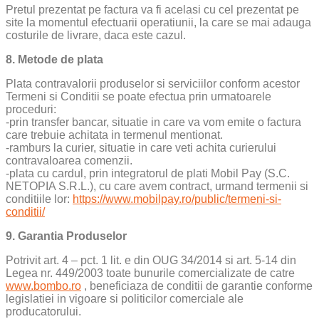
Pretul prezentat pe factura va fi acelasi cu cel prezentat pe
site la momentul efectuarii operatiunii, la care se mai adauga
costurile de livrare, daca este cazul.
8. Metode de plata
Plata contravalorii produselor si serviciilor conform acestor
Termeni si Conditii se poate efectua prin urmatoarele
proceduri:
-prin transfer bancar, situatie in care va vom emite o factura
care trebuie achitata in termenul mentionat.
-ramburs la curier, situatie in care veti achita curierului
contravaloarea comenzii.
-plata cu cardul, prin integratorul de plati Mobil Pay (S.C.
NETOPIA S.R.L.), cu care avem contract, urmand termenii si
conditiile lor:
https://www.mobilpay.ro/public/termeni-si-
conditii/
9. Garantia Produselor
Potrivit art. 4 – pct. 1 lit. e din OUG 34/2014 si art. 5-14 din
Legea nr. 449/2003 toate bunurile comercializate de catre
www.bombo.ro
, beneficiaza de conditii de garantie conforme
legislatiei in vigoare si politicilor comerciale ale
producatorului.