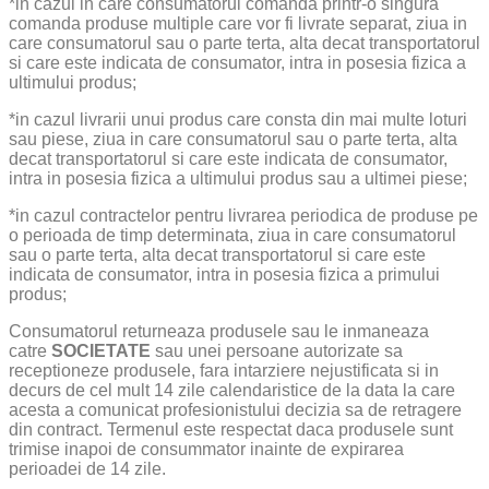
*in cazul in care consumatorul comanda printr-o singura
comanda produse multiple care vor fi livrate separat, ziua in
care consumatorul sau o parte terta, alta decat transportatorul
si care este indicata de consumator, intra in posesia fizica a
ultimului produs;
*in cazul livrarii unui produs care consta din mai multe loturi
sau piese, ziua in care consumatorul sau o parte terta, alta
decat transportatorul si care este indicata de consumator,
intra in posesia fizica a ultimului produs sau a ultimei piese;
*in cazul contractelor pentru livrarea periodica de produse pe
o perioada de timp determinata, ziua in care consumatorul
sau o parte terta, alta decat transportatorul si care este
indicata de consumator, intra in posesia fizica a primului
produs;
Consumatorul returneaza produsele sau le inmaneaza
catre
SOCIETATE
sau unei persoane autorizate sa
receptioneze produsele, fara intarziere nejustificata si in
decurs de cel mult 14 zile calendaristice de la data la care
acesta a comunicat profesionistului decizia sa de retragere
din contract. Termenul este respectat daca produsele sunt
trimise inapoi de consummator inainte de expirarea
perioadei de 14 zile.