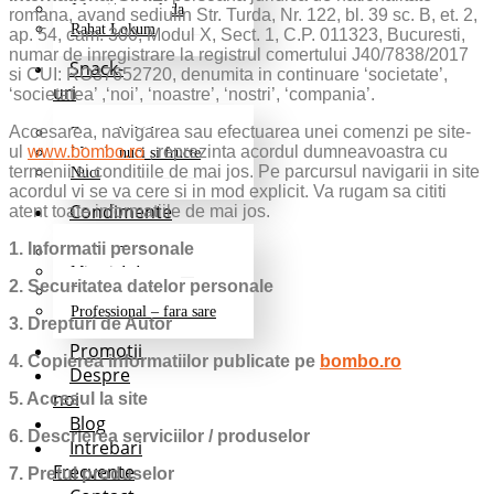
Jeleuri/marmelada
romana, avand sediulin Str. Turda, Nr. 122, bl. 39 sc. B, et. 2,
Rahat Lokum
ap. 54, cam. 300, Modul X, Sect. 1, C.P. 011323, Bucuresti,
numar de inregistrare la registrul comertului J40/7838/2017
Snack-
si CUI: RO37652720, denumita in continuare ‘societate’,
uri
‘societatea’ ,‘noi’, ‘noastre’, ‘nostri’, ‘compania’.
Accesarea, navigarea sau efectuarea unei comenzi pe site-
Fructe deshidratate
ul
www.bombo.ro
, reprezinta acordul dumneavoastra cu
Mix de nuci si fructe
termenii si conditiile de mai jos. Pe parcursul navigarii in site
Nuci
acordul vi se va cere si in mod explicit. Va rugam sa cititi
Condimente
atent toate informatiile de mai jos.
1. Informatii personale
Grill si Barbeque
Mixuri de baza
2. Securitatea datelor personale
Pentru cartofi
Professional – fara sare
3. Drepturi de Autor
Promotii
4. Copierea informatiilor publicate pe
bombo.ro
Despre
noi
5. Accesul la site
Blog
6. Descrierea serviciilor / produselor
Intrebari
Frecvente
7. Pretul produselor