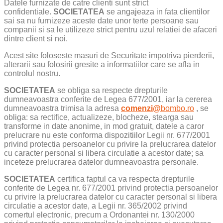
Datele furnizate de catre clienti sunt strict
confidentiale.
SOCIETATEA
se angajeaza in fata clientilor
sai sa nu furnizeze aceste date unor terte persoane sau
companii si sa le utilizeze strict pentru uzul relatiei de afaceri
dintre client si
noi.
Acest site foloseste masuri de Securitate impotriva pierderii,
alterarii sau folosirii gresite a informatiilor care se afla in
controlul nostru.
SOCIETATEA
se obliga sa respecte drepturile
dumneavoastra conferite de Legea 677/2001, iar la cererea
dumneavoastra trimisa la adresa
comenzi@
bombo.ro
, se
obliga: sa rectifice, actualizeze, blocheze, stearga sau
transforme in date anonime, in mod gratuit, datele a caror
prelucrare nu este conforma dispozitiilor Legii nr. 677/2001
privind protectia persoanelor cu privire la prelucrarea datelor
cu caracter personal si libera circulatie a acestor date; sa
inceteze prelucrarea datelor dumneavoastra personale.
SOCIETATEA
certifica faptul ca va respecta drepturile
conferite de Legea nr. 677/2001 privind protectia persoanelor
cu privire la prelucrarea datelor cu caracter personal si libera
circulatie a acestor date, a Legii nr. 365/2002 privind
comertul electronic, precum a Ordonantei nr. 130/2000