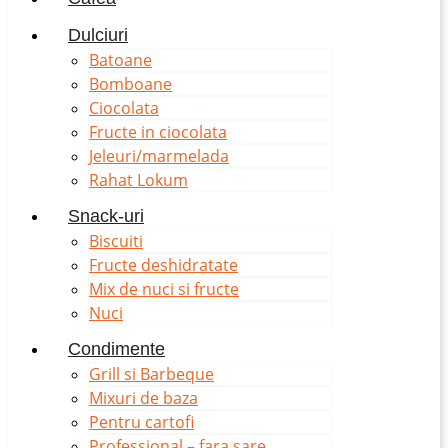
Dulciuri
Batoane
Bomboane
Ciocolata
Fructe in ciocolata
Jeleuri/marmelada
Rahat Lokum
Snack-uri
Biscuiti
Fructe deshidratate
Mix de nuci si fructe
Nuci
Condimente
Grill si Barbeque
Mixuri de baza
Pentru cartofi
Professional – fara sare