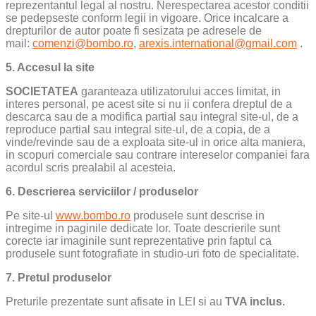
reprezentantul legal al nostru. Nerespectarea acestor conditii
se pedepseste conform legii in vigoare. Orice incalcare a
drepturilor de autor poate fi sesizata pe adresele de
mail:
comenzi@bombo.ro
,
arexis.international@gmail.com
.
5. Accesul la site
SOCIETATEA
garanteaza utilizatorului acces limitat, in
interes personal, pe acest site si nu ii confera dreptul de a
descarca sau de a modifica partial sau integral site-ul, de a
reproduce partial sau integral site-ul, de a copia, de a
vinde/revinde sau de a exploata site-ul in orice alta maniera,
in scopuri comerciale sau contrare intereselor companiei fara
acordul scris prealabil al acesteia.
6. Descrierea serviciilor / produselor
Pe site-ul
www.bombo.ro
produsele sunt descrise in
intregime in paginile dedicate lor. Toate descrierile sunt
corecte iar imaginile sunt reprezentative prin faptul ca
produsele sunt fotografiate in studio-uri foto de specialitate.
7. Pretul produselor
Preturile prezentate sunt afisate in LEI si au
TVA inclus.