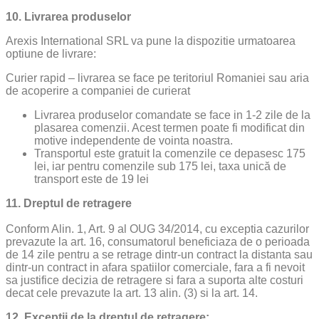
10. Livrarea produselor
Arexis International SRL va pune la dispozitie urmatoarea
optiune de livrare:
Curier rapid – livrarea se face pe teritoriul Romaniei sau aria
de acoperire a companiei de curierat
Livrarea produselor comandate se face in 1-2 zile de la
plasarea comenzii. Acest termen poate fi modificat din
motive independente de vointa noastra.
Transportul este gratuit la comenzile ce depasesc 175
lei, iar pentru comenzile sub 175 lei, taxa unică de
transport este de 19 lei
11. Dreptul de retragere
Conform Alin. 1, Art. 9 al OUG 34/2014, cu exceptia cazurilor
prevazute la art. 16, consumatorul beneficiaza de o perioada
de 14 zile pentru a se retrage dintr-un contract la distanta sau
dintr-un contract in afara spatiilor comerciale, fara a fi nevoit
sa justifice decizia de retragere si fara a suporta alte costuri
decat cele prevazute la art. 13 alin. (3) si la art. 14.
12. Exceptii de la dreptul de retragere: