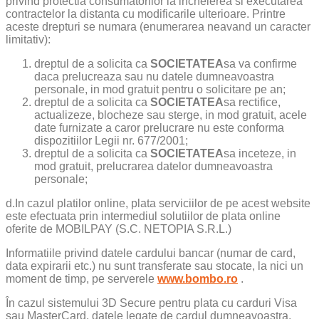
privind protectia consumatorilor la incheierea si executarea
contractelor la distanta cu modificarile ulterioare. Printre
aceste drepturi se numara (enumerarea neavand un caracter
limitativ):
dreptul de a solicita ca
SOCIETATEA
sa va confirme
daca prelucreaza sau nu datele dumneavoastra
personale, in mod gratuit pentru o solicitare pe an;
dreptul de a solicita ca
SOCIETATEA
sa rectifice,
actualizeze, blocheze sau sterge, in mod gratuit, acele
date furnizate a caror prelucrare nu este conforma
dispozitiilor Legii nr. 677/2001;
dreptul de a solicita ca
SOCIETATEA
sa inceteze, in
mod gratuit, prelucrarea datelor dumneavoastra
personale;
d.In cazul platilor online, plata serviciilor de pe acest website
este efectuata prin intermediul solutiilor de plata online
oferite de MOBILPAY (S.C. NETOPIA S.R.L.)
Informatiile privind datele cardului bancar (numar de card,
data expirarii etc.) nu sunt transferate sau stocate, la nici un
moment de timp, pe serverele
www.bombo.ro
.
În cazul sistemului 3D Secure pentru plata cu carduri Visa
sau MasterCard, datele legate de cardul dumneavoastra,