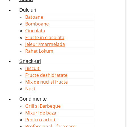
Dulciuri
Batoane
Bomboane
Ciocolata
Fructe in ciocolata
Jeleuri/marmelada
Rahat Lokum
Snack-uri
Biscuiti
Fructe deshidratate
Mix de nuci si fructe
Nuci
Condimente
Grill si Barbeque
Mixuri de baza
Pentru cartofi
Professional – fara sare