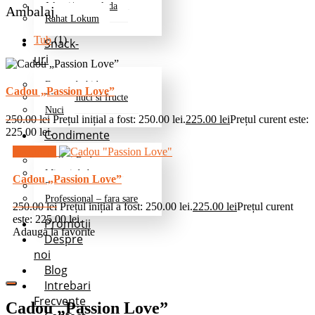
Jeleuri/marmelada
Ambalaj
Rahat Lokum
Tub
(1)
Snack-
uri
Fructe deshidratate
Cadou „Passion Love”
Mix de nuci si fructe
Nuci
250.00
lei
Prețul inițial a fost: 250.00 lei.
225.00
lei
Prețul curent este:
225.00 lei.
Condimente
Reduceri!
Grill si Barbeque
Mixuri de baza
Cadou „Passion Love”
Pentru cartofi
Professional – fara sare
250.00
lei
Prețul inițial a fost: 250.00 lei.
225.00
lei
Prețul curent
este: 225.00 lei.
Promotii
Adauga la favorite
Despre
noi
Blog
Intrebari
Frecvente
Cadou „Passion Love”