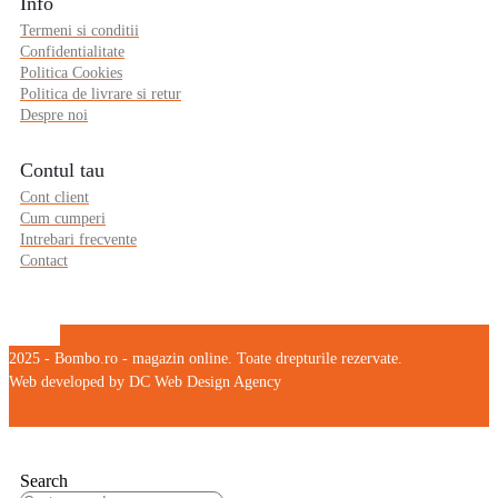
Info
Termeni si conditii
Confidentialitate
Politica Cookies
Politica de livrare si retur
Despre noi
Contul tau
Cont client
Cum cumperi
Intrebari frecvente
Contact
2025 - Bombo.ro - magazin online. Toate drepturile rezervate.
Web developed by DC Web Design Agency
Search