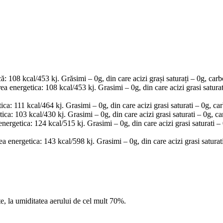
: 108 kcal/453 kj. Grăsimi – 0g, din care acizi grași saturați – 0g, carb
energetica: 108 kcal/453 kj. Grasimi – 0g, din care acizi grasi saturati
ca: 111 kcal/464 kj. Grasimi – 0g, din care acizi grasi saturati – 0g, car
ca: 103 kcal/430 kj. Grasimi – 0g, din care acizi grasi saturati – 0g, ca
rgetica: 124 kcal/515 kj. Grasimi – 0g, din care acizi grasi saturati – 0
 energetica: 143 kcal/598 kj. Grasimi – 0g, din care acizi grasi saturati
nte, la umiditatea aerului de cel mult 70%.