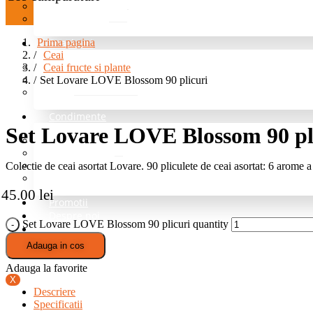
Jeleuri/marmelada
Rahat Lokum
Prima pagina
Snack-uri
Ceai
Ceai fructe si plante
Fructe deshidratate
Set Lovare LOVE Blossom 90 plicuri
Mix de nuci si fructe
Nuci
Condimente
Set Lovare LOVE Blossom 90 pl
Grill si Barbeque
Mixuri de baza
Colectie de ceai asortat Lovare. 90 pliculete de ceai asortat: 6 arome a 
Pentru cartofi
Professional – fara sare
45.00
lei
Promotii
Despre noi
Set Lovare LOVE Blossom 90 plicuri quantity
Blog
Intrebari Frecvente
Adauga in cos
Contact
Adauga la favorite
X
Descriere
Specificatii