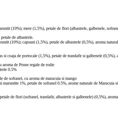
ntit (10%); mere (1,5%), petale de flori (albastrele, galbenele, sofrane
petale de albastrele.
untit (10%); capsuni (1,5%), petale de albastrele (0,5%), aroma natural
s si coaja de portocale (1,5%), petale de trandafir si galbenele (0,5%),
cu aroma de Prune regale de rodie
strele 0.5%
ale de sofranel, cu aroma de maracuia si mango
ni maruntite 1%, petale de sofranel 0.5%, arome naturale de Maracuia 
etale de flori (sofranel, trandafir, albastrele si galbenele) (0,5%), aro