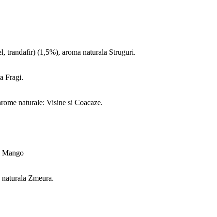
l, trandafir) (1,5%), aroma naturala Struguri.
a Fragi.
 arome naturale: Visine si Coacaze.
si Mango
ma naturala Zmeura.