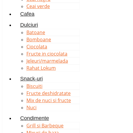
Ceai verde
Cafea
Dulciuri
Batoane
Bomboane
Ciocolata
Fructe in ciocolata
Jeleuri/marmelada
Rahat Lokum
Snack-uri
Biscuiti
Fructe deshidratate
Mix de nuci si fructe
Nuci
Condimente
Grill si Barbeque
Mixuri de baza