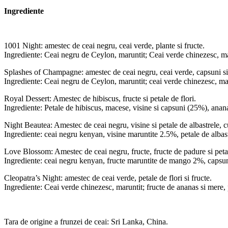
Ingrediente
1001 Night: amestec de ceai negru, ceai verde, plante si fructe.
Ingrediente: Ceai negru de Ceylon, maruntit; Ceai verde chinezesc, maru
Splashes of Champagne: amestec de ceai negru, ceai verde, capsuni si 
Ingrediente: Ceai negru de Ceylon, maruntit; ceai verde chinezesc, mar
Royal Dessert: Amestec de hibiscus, fructe si petale de flori.
Ingrediente: Petale de hibiscus, macese, visine si capsuni (25%), anana
Night Beautea: Amestec de ceai negru, visine si petale de albastrele, 
Ingrediente: ceai negru kenyan, visine maruntite 2.5%, petale de alba
Love Blossom: Amestec de ceai negru, fructe, fructe de padure si pet
Ingrediente: ceai negru kenyan, fructe maruntite de mango 2%, capsu
Cleopatra’s Night: amestec de ceai verde, petale de flori si fructe.
Ingrediente: Ceai verde chinezesc, maruntit; fructe de ananas si mere, p
Tara de origine a frunzei de ceai: Sri Lanka, China.