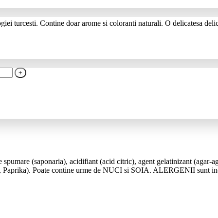
ei turcesti. Contine doar arome si coloranti naturali. O delicatesa del
pumare (saponaria), acidifiant (acid citric), agent gelatinizant (agar-a
na, Paprika). Poate contine urme de NUCI si SOIA. ALERGENII sunt indica