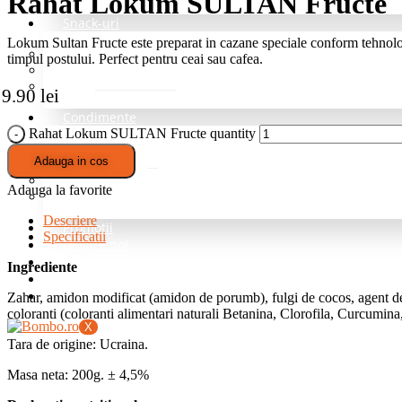
Rahat Lokum SULTAN Fructe
Snack-uri
Lokum Sultan Fructe este preparat in cazane speciale conform tehnologi
Fructe deshidratate
timpul postului. Perfect pentru ceai sau cafea.
Mix de nuci si fructe
Nuci
9.90
lei
Condimente
Rahat Lokum SULTAN Fructe quantity
Grill si Barbeque
Adauga in cos
Mixuri de baza
Pentru cartofi
Adauga la favorite
Professional – fara sare
Descriere
Promotii
Specificatii
Despre noi
Blog
Ingrediente
Intrebari Frecvente
Contact
Zahar, amidon modificat (amidon de porumb), fulgi de cocos, agent de s
coloranti (coloranti alimentari naturali Betanina, Clorofila, Curcumi
X
Tara de origine: Ucraina.
Masa neta: 200g. ± 4,5%