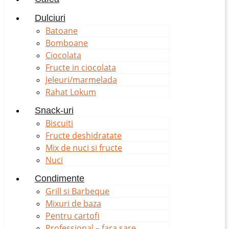
Dulciuri
Batoane
Bomboane
Ciocolata
Fructe in ciocolata
Jeleuri/marmelada
Rahat Lokum
Snack-uri
Biscuiti
Fructe deshidratate
Mix de nuci si fructe
Nuci
Condimente
Grill si Barbeque
Mixuri de baza
Pentru cartofi
Professional – fara sare