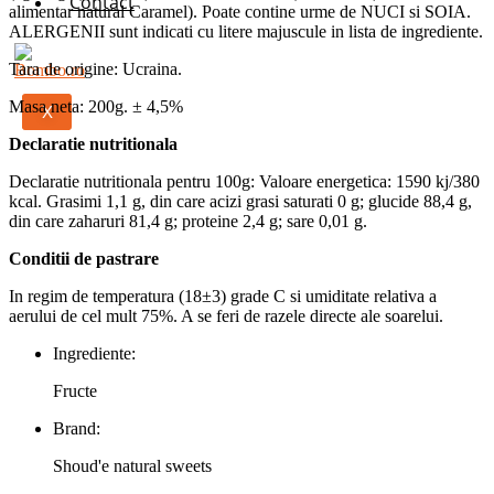
Contact
alimentar natural Caramel). Poate contine urme de NUCI si SOIA.
ALERGENII sunt indicati cu litere majuscule in lista de ingrediente.
Tara de origine: Ucraina.
Masa neta: 200g. ± 4,5%
X
Declaratie nutritionala
Declaratie nutritionala pentru 100g: Valoare energetica: 1590 kj/380
kcal. Grasimi 1,1 g, din care acizi grasi saturati 0 g; glucide 88,4 g,
din care zaharuri 81,4 g; proteine 2,4 g; sare 0,01 g.
Conditii de pastrare
In regim de temperatura (18±3) grade C si umiditate relativa a
aerului de cel mult 75%. A se feri de razele directe ale soarelui.
Ingrediente:
Fructe
Brand:
Shoud'e natural sweets