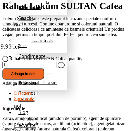
Jeleuri/marmelada
Rahat Lokum SULTAN Cafea
Rahat Lokum
Snack-
Lokum Sultan Cafea este preparat in cazane speciale conform
tehnologiei turcesti. Contine doar arome si coloranti naturali. O
uri
delicatesa delicioasa ce aminteste de basmele orientale! Un produs
vegan, permis in timpul postului. Perfect pentru ceai sau cafea.
Fructe deshidratate
Mix de nuci si fructe
9.90
lei
Nuci
Condimente
Rahat Lokum SULTAN Cafea quantity
Grill si Barbeque
Mixuri de baza
Adauga in cos
Pentru cartofi
Professional – fara sare
Adauga la favorite
Promotii
Descriere
Specificatii
Despre
noi
Ingrediente
Blog
Intrebari
Zahar, amidon modificat (amidon de porumb), agent de spumare
(saponaria), fulgi de cocos, acidifiant (acid citric), agent gelatinizant
Frecvente
(agar-agar), aroma (aroma naturala Cafea), colorant (colorant