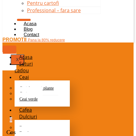
Pentru cartofi
Professional – fara sare
Acasa
Blog
Contact
PROMOTII
Pana la 80% reducere
Acasa
X
Seturi
cadou
Ceai
Ceai fructe si plante
Ceai negru
Ceai verde
Cafea
Dulciuri
0
Batoane
Cos
Bomboane