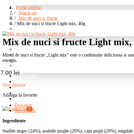
Prima pagina
Snack-uri
Snack-uri
Mix de nuci si fructe
Fructe deshidratate
Mix de nuci si fructe Light mix, 40g
Mix de nuci si fructe
Nuci
Condimente
Mix de nuci si fructe Light mix,
Grill si Barbeque
Mixul de nuci si fructe „Light mix” este o combinatie delicioasa si sana
Mixuri de baza
energie.
Pentru cartofi
Professional – fara sare
7.00
lei
Promotii
Despre noi
Stoc epuizat
Blog
Intrebari Frecvente
Adauga la favorite
Contact
Descriere
X
Specificatii
Ingrediente
Stafide negre (24%), arahide prajite (20%), caju prajit (20%), migdale