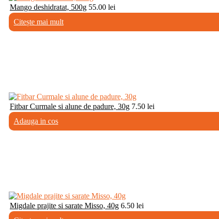
Mango deshidratat, 500g
55.00
lei
Citește mai mult
Fitbar Curmale si alune de padure, 30g
7.50
lei
Adauga in cos
Migdale prajite si sarate Misso, 40g
6.50
lei