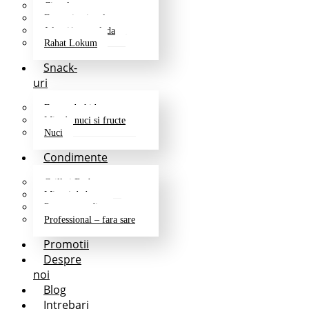
Ciocolata
Fructe in ciocolata
Jeleuri/marmelada
Rahat Lokum
Snack-
uri
Fructe deshidratate
Mix de nuci si fructe
Nuci
Condimente
Grill si Barbeque
Mixuri de baza
Pentru cartofi
Professional – fara sare
Promotii
Despre
noi
Blog
Intrebari