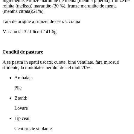
Ingrediente: Frunze maruntite de menta (mentha piperita), frunze de
roinita (melissa) maruntite (30 %), frunze maruntite de menta
(mentha citrata)(21%).
Tara de origine a frunzei de ceai: Ucraina
Masa neta: 32 Plicuri / 41.6g
Conditii de pastrare
A se pastra in spatii uscate, curate, bine ventilate, fara mirosuri
stridente, la umiditatea aerului de cel mult 70%.
Ambalaj:
Plic
Brand:
Lovare
Tip ceai:
Ceai fructe si plante