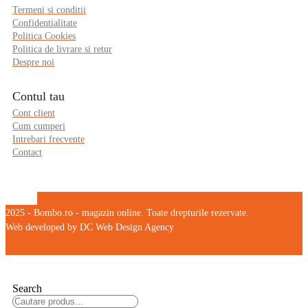
Termeni si conditii
Confidentialitate
Politica Cookies
Politica de livrare si retur
Despre noi
Contul tau
Cont client
Cum cumperi
Intrebari frecvente
Contact
2025 - Bombo.ro - magazin online. Toate drepturile rezervate.
Web developed by DC Web Design Agency
Search