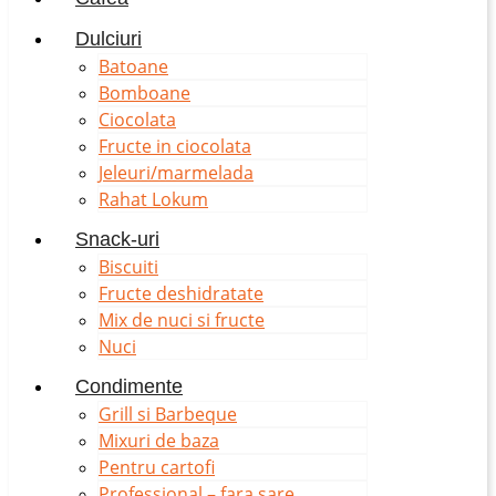
Dulciuri
Batoane
Bomboane
Ciocolata
Fructe in ciocolata
Jeleuri/marmelada
Rahat Lokum
Snack-uri
Biscuiti
Fructe deshidratate
Mix de nuci si fructe
Nuci
Condimente
Grill si Barbeque
Mixuri de baza
Pentru cartofi
Professional – fara sare