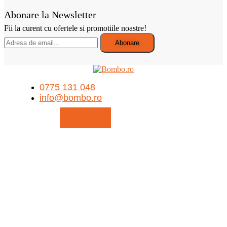
2025 - Bombo.ro - magazin online. Toate drepturile rezervate.
Web developed by DC Web Design Agency
Search
⚠️ Temperaturile ridicate pot afecta produsele sensibile la
căldură, precum ciocolata.
Deși expediem comenzile în condiții corespunzătoare, nu
putem garanta menținerea calității optime a acestora pe
durata transportului.
Vă mulțumim pentru înțelegere!