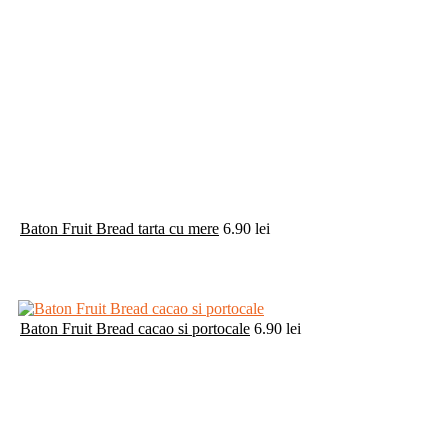
Plata securizata
plata cu card si ramburs
Abonare la Newsletter
Fii la curent cu ofertele si promotiile noastre!
0775 131 048
info@bombo.ro
Contact