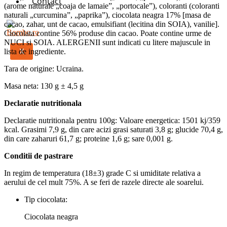
Contact
(arome naturale „coaja de lamaie”, „portocale”), coloranti (coloranti
naturali „curcumina”, „paprika”), ciocolata neagra 17% [masa de
cacao, zahar, unt de cacao, emulsifiant (lecitina din SOIA), vanilie].
Ciocolata contine 56% produse din cacao. Poate contine urme de
NUCI si SOIA. ALERGENII sunt indicati cu litere majuscule in
X
lista de ingrediente.
Tara de origine: Ucraina.
Masa neta: 130 g ± 4,5 g
Declaratie nutritionala
Declaratie nutritionala pentru 100g: Valoare energetica: 1501 kj/359
kcal. Grasimi 7,9 g, din care acizi grasi saturati 3,8 g; glucide 70,4 g,
din care zaharuri 61,7 g; proteine 1,6 g; sare 0,001 g.
Conditii de pastrare
In regim de temperatura (18±3) grade С si umiditate relativa a
aerului de cel mult 75%. A se feri de razele directe ale soarelui.
Tip ciocolata:
Ciocolata neagra