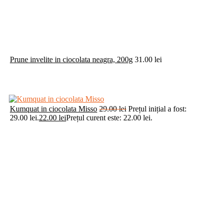
Prune invelite in ciocolata neagra, 200g
31.00
lei
Kumquat in ciocolata Misso
29.00
lei
Prețul inițial a fost:
29.00 lei.
22.00
lei
Prețul curent este: 22.00 lei.
Baton Fruit Bread tarta cu mere
6.90
lei
Baton Fruit Bread cacao si portocale
6.90
lei