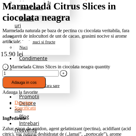
Jeleuri/marmelada
Marmelada Citrus Slices in
Rahat Lokum
ciocolata neagra
Snack-
uri
Marmelada naturala pe baza de pectina cu ciocolata veritabila, fara
adaugarea de inlocuitori de unt de cacao, grasimi nocive si arome
Fructe deshidratate
artificiale.
Mix de nuci si fructe
Nuci
15.90
lei
Condimente
Marmelada Citrus Slices in ciocolata neagra quantity
Grill si Barbeque
Mixuri de baza
Pentru cartofi
Adauga in cos
Professional – fara sare
Adauga la favorite
Promotii
Despre
Descriere
Specificatii
noi
Blog
Ingrediente
Intrebari
Zahar, sirop de amidon, agent gelatinizant (pectina), acidifiant (acid
Frecvente
citric), suc natural deshidratat de („lamai”, „portocale”), arome