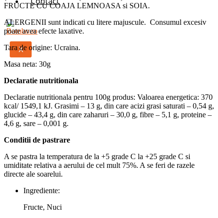
Contact
FRUCTE CU COAJA LEMNOASA si SOIA.
ALERGENII sunt indicati cu litere majuscule. Consumul excesiv
poate avea efecte laxative.
Tara de origine: Ucraina.
X
Masa neta: 30g
Declaratie nutritionala
Declaratie nutritionala pentru 100g produs: Valoarea energetica: 370
kcal/ 1549,1 kJ. Grasimi – 13 g, din care acizi grasi saturati – 0,54 g,
glucide – 43,4 g, din care zaharuri – 30,0 g, fibre – 5,1 g, proteine –
4,6 g, sare – 0,001 g.
Conditii de pastrare
A se pastra la temperatura de la +5 grade C la +25 grade C si
umiditate relativa a aerului de cel mult 75%. A se feri de razele
directe ale soarelui.
Ingrediente:
Fructe, Nuci