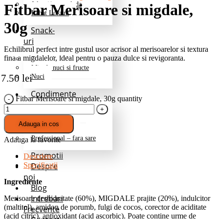
Jeleuri/marmelada
Fitbar Merisoare si migdale,
Rahat Lokum
30g
Snack-
uri
Echilibrul perfect intre gustul usor acrisor al merisoarelor si textura
fina a migdalelor, ideal pentru o pauza dulce si revigoranta.
Fructe deshidratate
Mix de nuci si fructe
7.50
lei
Nuci
Condimente
Fitbar Merisoare si migdale, 30g quantity
Grill si Barbeque
Mixuri de baza
Adauga in cos
Pentru cartofi
Professional – fara sare
Adauga la favorite
Promotii
Descriere
Despre
Specificatii
noi
Ingrediente
Blog
Intrebari
Merisoare deshidratate (60%), MIGDALE prajite (20%), indulcitor
(maltitol), amidon de porumb, fulgi de cocos, corector de aciditate
Frecvente
(acid citric), antioxidant (acid ascorbic). Poate contine urme de