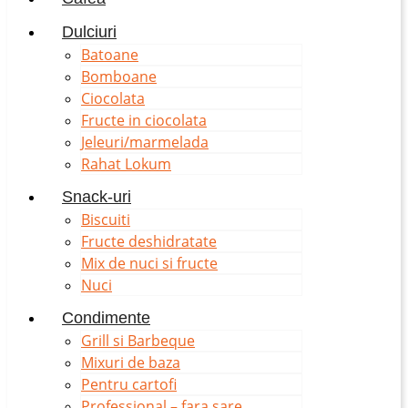
Dulciuri
Batoane
Bomboane
Ciocolata
Fructe in ciocolata
Jeleuri/marmelada
Rahat Lokum
Snack-uri
Biscuiti
Fructe deshidratate
Mix de nuci si fructe
Nuci
Condimente
Grill si Barbeque
Mixuri de baza
Pentru cartofi
Professional – fara sare