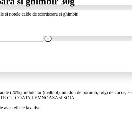
oara si ghimbir 30g
 si notele calde de scortisoara si ghimbir.
te (20%), indulcitor (maltitol), amidon de porumb, fulgi de cocos, sco
 de FRUCTE CU COAJA LEMNOASA si SOIA.
 avea efecte laxative.