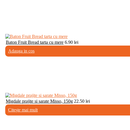
Baton Fruit Bread tarta cu mere
6.90
lei
Adauga in cos
Migdale prajite si sarate Misso, 150g
22.50
lei
Citește mai mult