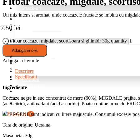
Fitbar coacaze, migdale, scortis
Snack-uri
Un mix intens si aromat, unde coacazele fructate se imbina cu migdalele
Fructe deshidratate
Mix de nuci si fructe
7.50
lei
Nuci
Condimente
Fitbar coacaze, migdale, scortisoara si ghimbir 30g quantity
Adauga in cos
Grill si Barbeque
Mixuri de baza
Adauga la favorite
Pentru cartofi
Professional – fara sare
Descriere
Specificatii
Promotii
Despre noi
Ingrediente
Blog
Intrebari Frecvente
Coacaze negre in suc concentrat de mere (60%), MIGDALE prajite, sara
Contact
(acid citric), antioxidant (acid ascorbic). Poate contine urme
X
ALERGENII sunt indicati cu litere majuscule. Consumul excesiv poate
Tara de origine: Ucraina.
Masa neta: 30g