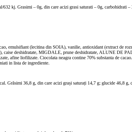
/632 kj. Grasimi – 0g, din care acizi grasi saturati – 0g, carbohidrati – 
o, emulsifiant (lecitina din SOIA), vanilie, antioxidant (extract de ro
ie), caise deshidratate, MIGDALE, prune deshidratate, ALUNE DE PADURE
filizate, afine liofilizate. Ciocolata neagra contine 70% substanta de ca
ti in lista de ingrediente.
l. Grăsimi 36,8 g, din care acizi grași saturați 14,7 g; glucide 46,8 g, d