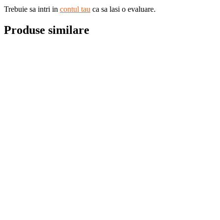
Trebuie sa intri in
contul tau
ca sa lasi o evaluare.
Produse similare
Ceai Lovare Flower Tea Assorted 32 Plicuri
15.50
lei
Adauga in cos
Ceai Lovare Prime Tea Set 90 Plicuri
45.00
lei
Adauga in cos