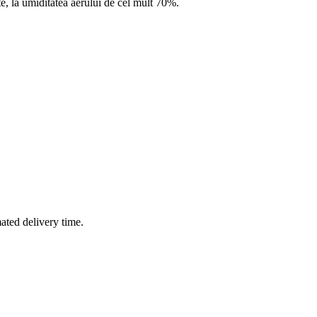
nte, la umiditatea aerului de cel mult 70%.
mated delivery time.