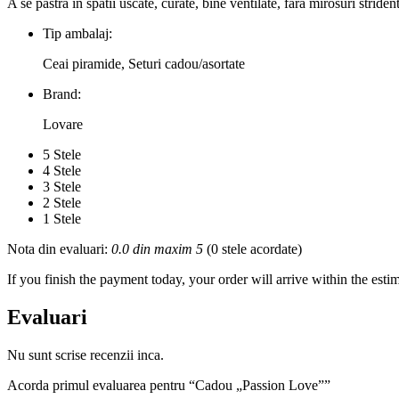
A se pastra in spatii uscate, curate, bine ventilate, fara mirosuri stride
Tip ambalaj:
Ceai piramide, Seturi cadou/asortate
Brand:
Lovare
5 Stele
4 Stele
3 Stele
2 Stele
1 Stele
Nota din evaluari:
0.0 din maxim 5
(0 stele acordate)
If you finish the payment today, your order will arrive within the esti
Evaluari
Nu sunt scrise recenzii inca.
Acorda primul evaluarea pentru “Cadou „Passion Love””