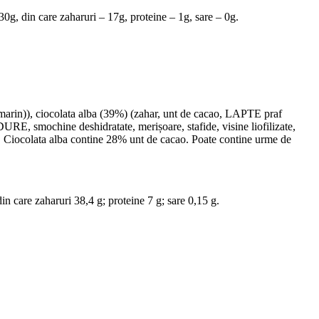
30g, din care zaharuri – 17g, proteine – 1g, sare – 0g.
zmarin)), ciocolata alba (39%) (zahar, unt de cacao, LAPTE praf
, smochine deshidratate, merișoare, stafide, visine liofilizate,
cao. Ciocolata alba contine 28% unt de cacao. Poate contine urme de
in care zaharuri 38,4 g; proteine 7 g; sare 0,15 g.