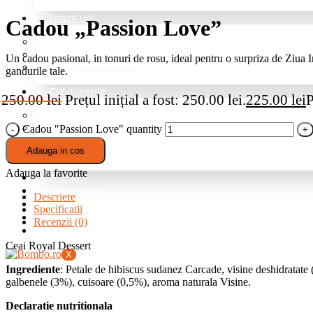
Snack-uri
Cadou „Passion Love”
Fructe deshidratate
Mix de nuci si fructe
Un cadou pasional, in tonuri de rosu, ideal pentru o surpriza de Ziua 
Nuci
gandurile tale.
Condimente
250.00
lei
Prețul inițial a fost: 250.00 lei.
225.00
lei
P
Grill si Barbeque
Mixuri de baza
Cadou "Passion Love" quantity
Pentru cartofi
Adauga in cos
Professional – fara sare
Adauga la favorite
Promotii
Despre noi
Descriere
Blog
Specificatii
Intrebari Frecvente
Recenzii (0)
Contact
Ceai Royal Dessert
X
Ingrediente
: Petale de hibiscus sudanez Carcade, visine deshidratate
galbenele (3%), cuisoare (0,5%), aroma naturala Visine.
Declaratie nutritionala