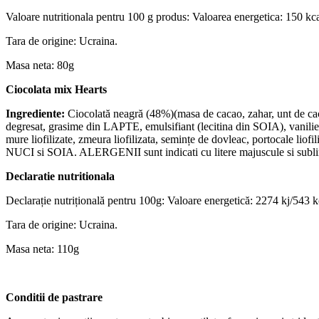
Valoare nutritionala pentru 100 g produs: Valoarea energetica: 150 kcal
Tara de origine: Ucraina.
Masa neta: 80g
Ciocolata mix Hearts
Ingrediente:
Ciocolată neagră (48%)(masa de cacao, zahar, unt de caca
degresat, grasime din LAPTE, emulsifiant (lecitina din SOIA), vanil
mure liofilizate, zmeura liofilizata, semințe de dovleac, portocale lio
NUCI si SOIA. ALERGENII sunt indicati cu litere majuscule si sublinia
Declaratie nutritionala
Declarație nutrițională pentru 100g: Valoare energetică: 2274 kj/543 kca
Tara de origine: Ucraina.
Masa neta: 110g
Conditii de pastrare