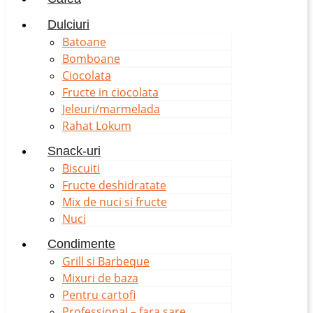
Dulciuri
Batoane
Bomboane
Ciocolata
Fructe in ciocolata
Jeleuri/marmelada
Rahat Lokum
Snack-uri
Biscuiti
Fructe deshidratate
Mix de nuci si fructe
Nuci
Condimente
Grill si Barbeque
Mixuri de baza
Pentru cartofi
Professional – fara sare