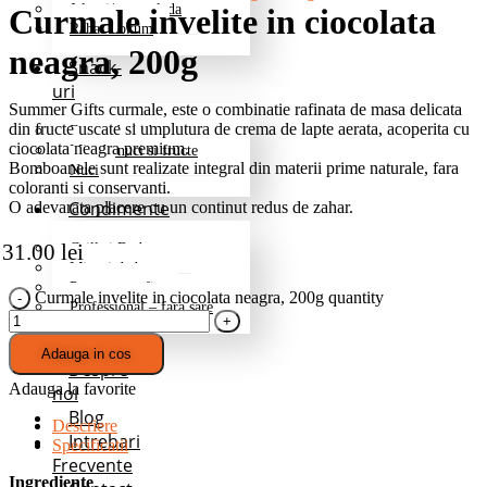
Jeleuri/marmelada
Curmale invelite in ciocolata
Rahat Lokum
neagra, 200g
Snack-
uri
Summer Gifts curmale, este o combinatie rafinata de masa delicata
din fructe uscate si umplutura de crema de lapte aerata, acoperita cu
Fructe deshidratate
ciocolata neagra premium.
Mix de nuci si fructe
Bomboanele sunt realizate integral din materii prime naturale, fara
Nuci
coloranti si conservanti.
Condimente
O adevarata placere cu un continut redus de zahar.
31.00
lei
Grill si Barbeque
Mixuri de baza
Pentru cartofi
Curmale invelite in ciocolata neagra, 200g quantity
Professional – fara sare
Promotii
Adauga in cos
Despre
Adauga la favorite
noi
Blog
Descriere
Intrebari
Specificatii
Frecvente
Ingrediente