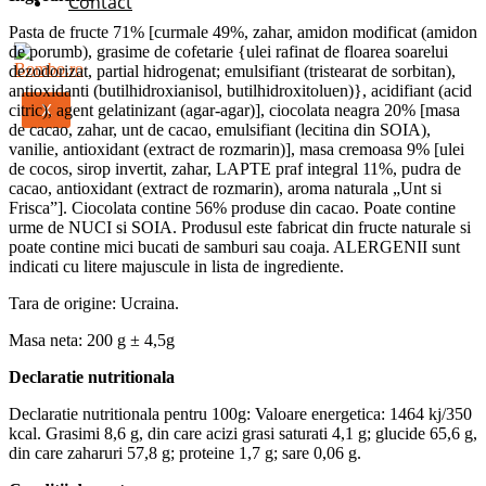
Contact
Pasta de fructe 71% [curmale 49%, zahar, amidon modificat (amidon
de porumb), grasime de cofetarie {ulei rafinat de floarea soarelui
dezodorizat, partial hidrogenat; emulsifiant (tristearat de sorbitan),
antioxidanti (butilhidroxianisol, butilhidroxitoluen)}, acidifiant (acid
X
citric), agent gelatinizant (agar-agar)], ciocolata neagra 20% [masa
de cacao, zahar, unt de cacao, emulsifiant (lecitina din SOIA),
vanilie, antioxidant (extract de rozmarin)], masa cremoasa 9% [ulei
de cocos, sirop invertit, zahar, LAPTE praf integral 11%, pudra de
cacao, antioxidant (extract de rozmarin), aroma naturala „Unt si
Frisca”]. Ciocolata contine 56% produse din cacao. Poate contine
urme de NUCI si SOIA. Produsul este fabricat din fructe naturale si
poate contine mici bucati de samburi sau coaja. ALERGENII sunt
indicati cu litere majuscule in lista de ingrediente.
Tara de origine: Ucraina.
Masa neta: 200 g ± 4,5g
Declaratie nutritionala
Declaratie nutritionala pentru 100g: Valoare energetica: 1464 kj/350
kcal. Grasimi 8,6 g, din care acizi grasi saturati 4,1 g; glucide 65,6 g,
din care zaharuri 57,8 g; proteine 1,7 g; sare 0,06 g.