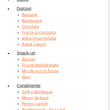
Dulciuri
Batoane
Bomboane
Ciocolata
Fructe in ciocolata
Jeleuri/marmelada
Rahat Lokum
Snack-uri
Biscuiti
Fructe deshidratate
Mix de nuci si fructe
Nuci
Condimente
Grill si Barbeque
Mixuri de baza
Pentru cartofi
Professional – fara sare