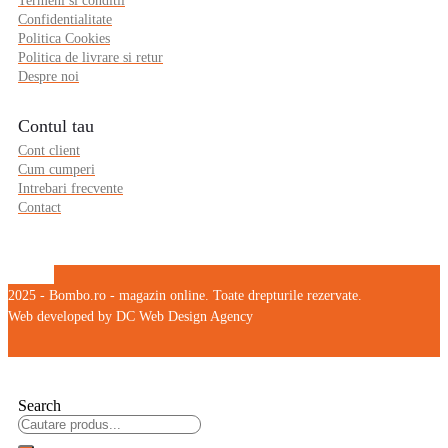
Termeni si conditii
Confidentialitate
Politica Cookies
Politica de livrare si retur
Despre noi
Contul tau
Cont client
Cum cumperi
Intrebari frecvente
Contact
2025 - Bombo.ro - magazin online. Toate drepturile rezervate.
Web developed by DC Web Design Agency
Search