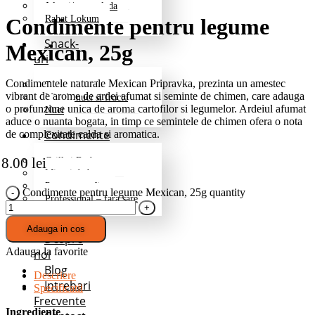
Jeleuri/marmelada
Rahat Lokum
Condimente pentru legume
Snack-
Mexican, 25g
uri
Condimentele naturale Mexican Pripravka, prezinta un amestec
Fructe deshidratate
vibrant de arome de ardei afumat si seminte de chimen, care adauga
Mix de nuci si fructe
o profunzime unica de aroma cartofilor si legumelor. Ardeiul afumat
Nuci
aduce o nuanta bogata, in timp ce semintele de chimen ofera o nota
Condimente
de complexitate calda si aromatica.
8.00
lei
Grill si Barbeque
Mixuri de baza
Pentru cartofi
Condimente pentru legume Mexican, 25g quantity
Professional – fara sare
Promotii
Adauga in cos
Despre
Adauga la favorite
noi
Blog
Descriere
Intrebari
Specificatii
Frecvente
Ingrediente