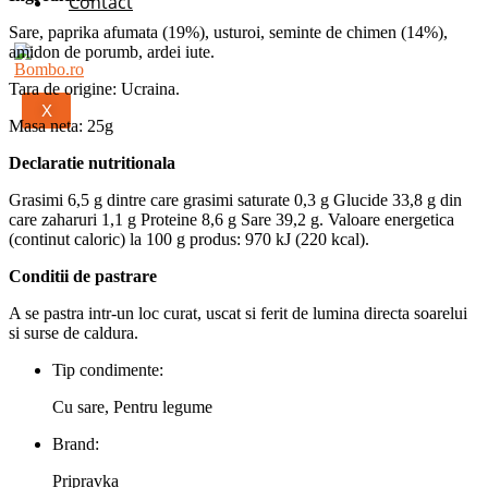
Contact
Sare, paprika afumata (19%), usturoi, seminte de chimen (14%),
amidon de porumb, ardei iute.
Tara de origine: Ucraina.
X
Masa neta: 25g
Declaratie nutritionala
Grasimi 6,5 g dintre care grasimi saturate 0,3 g Glucide 33,8 g din
care zaharuri 1,1 g Proteine 8,6 g Sare 39,2 g. Valoare energetica
(continut caloric) la 100 g produs: 970 kJ (220 kcal).
Conditii de pastrare
A se pastra intr-un loc curat, uscat si ferit de lumina directa soarelui
si surse de caldura.
Tip condimente:
Cu sare, Pentru legume
Brand:
Pripravka