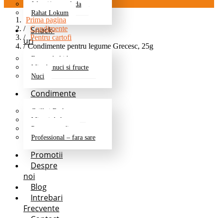
Jeleuri/marmelada
Rahat Lokum
Prima pagina
Condimente
Snack-
Pentru cartofi
uri
Condimente pentru legume Grecesc, 25g
Fructe deshidratate
Mix de nuci si fructe
Nuci
Condimente
Grill si Barbeque
Mixuri de baza
Pentru cartofi
Professional – fara sare
Promotii
Despre
noi
Blog
Intrebari
Frecvente