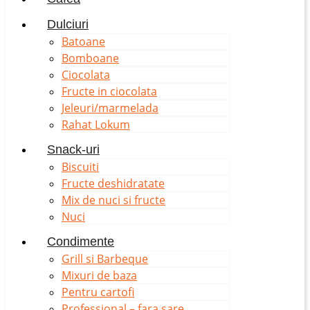
Dulciuri
Batoane
Bomboane
Ciocolata
Fructe in ciocolata
Jeleuri/marmelada
Rahat Lokum
Snack-uri
Biscuiti
Fructe deshidratate
Mix de nuci si fructe
Nuci
Condimente
Grill si Barbeque
Mixuri de baza
Pentru cartofi
Professional – fara sare