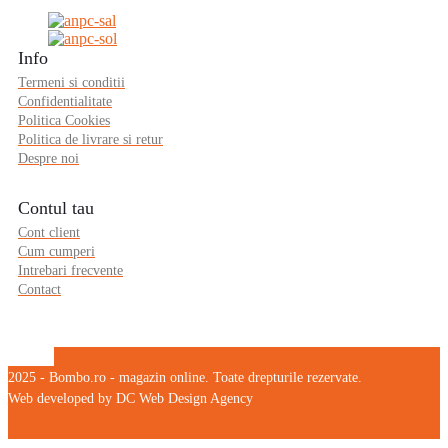
Info
Termeni si conditii
Confidentialitate
Politica Cookies
Politica de livrare si retur
Despre noi
Contul tau
Cont client
Cum cumperi
Intrebari frecvente
Contact
2025 - Bombo.ro - magazin online. Toate drepturile rezervate.
Web developed by DC Web Design Agency