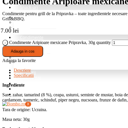
Condimente Aripioare mexicane
Snack-uri
Condimente pentru grill de la Pripravka – toate ingredientele necesare
Fructe deshidratate
Grill&BBQ.
Mix de nuci si fructe
Nuci
7.00
lei
Condimente
Condimente Aripioare mexicane Pripravka, 30g quantity
Grill si Barbeque
Adauga in cos
Mixuri de baza
Pentru cartofi
Adauga la favorite
Professional – fara sare
Descriere
Promotii
Specificatii
Despre noi
Blog
Ingrediente
Intrebari Frecvente
Contact
Sare, zahar, tamarind (8 %), ceapa, usturoi, seminte de mustar, boia de
cardamom, turmeric, schinduf, piper negru, nucsoara, frunze de dafin
X
Tara de origine: Ucraina.
Masa neta: 30g