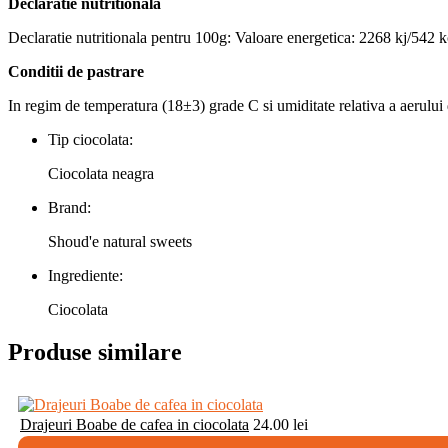
Declaratie nutritionala
Declaratie nutritionala pentru 100g: Valoare energetica: 2268 kj/542 kca
Conditii de pastrare
In regim de temperatura (18±3) grade С si umiditate relativa a aerului d
Tip ciocolata:
Ciocolata neagra
Brand:
Shoud'e natural sweets
Ingrediente:
Ciocolata
Produse similare
Drajeuri Boabe de cafea in ciocolata
24.00
lei