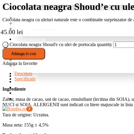
Ciocolata neagra Shoud’e cu ule
Snack-uri
Fructe deshidratate
Ciocolata neagra cu uleiuri naturale este o combinatie surprinzator de
Mix de nuci si fructe
Nuci
45.00
lei
Condimente
Ciocolata neagra Shoud'e cu ulei de portocala quantity
Grill si Barbeque
Adauga in cos
Mixuri de baza
Pentru cartofi
Adauga la favorite
Professional – fara sare
Descriere
Promotii
Specificatii
Despre noi
Blog
Ingrediente
Intrebari Frecvente
Contact
Zahar, masa de cacao, unt de cacao, emulsifiant (lecitina din SOIA), 
NUCI si SOIA. ALERGENII sunt indicati cu litere majuscule in lista 
X
Tara de origine: Ucraina.
Masa neta: 155g ± 4,5%