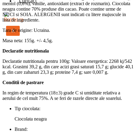
Contact
mentol (0,6%), vanilie, antioxidant (extract de rozmarin). Ciocolata
neagra contine 70% produse din cacao. Poate contine urme de
NUCI si SOIA. ALERGENII sunt indicati cu litere majuscule in
lista de ingrediente.
Tara de origine: Ucraina.
X
Masa neta: 155g. +/- 4,5g.
Declaratie nutritionala
Declaratie nutritionala pentru 100g: Valoare energetica: 2268 kj/542
kcal. Grasimi 39,2 g, din care acizi grasi saturati 15,7 g; glucide 40,1
g, din care zaharuri 23,3 g; proteine 7,4 g; sare 0,007 g.
Conditii de pastrare
In regim de temperatura (18±3) grade С si umiditate relativa a
aerului de cel mult 75%. A se feri de razele directe ale soarelui.
Tip ciocolata:
Ciocolata neagra
Brand: