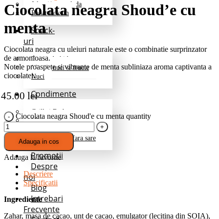
Jeleuri/marmelada
Ciocolata neagra Shoud’e cu
Rahat Lokum
menta
Snack-
uri
Ciocolata neagra cu uleiuri naturale este o combinatie surprinzator
de armonioasa.
Fructe deshidratate
Notele proaspete si vibrante de menta subliniaza aroma captivanta a
Mix de nuci si fructe
ciocolatei.
Nuci
Condimente
45.00
lei
Grill si Barbeque
Ciocolata neagra Shoud'e cu menta quantity
Mixuri de baza
Pentru cartofi
Professional – fara sare
Adauga in cos
Promotii
Adauga la favorite
Despre
Descriere
noi
Specificatii
Blog
Intrebari
Ingrediente
Frecvente
Zahar, masa de cacao, unt de cacao, emulgator (lecitina din SOIA),