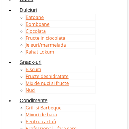
Dulciuri
Batoane
Bomboane
Ciocolata
Fructe in ciocolata
Jeleuri/marmelada
Rahat Lokum
Snack-uri
Biscuiti
Fructe deshidratate
Mix de nuci si fructe
Nuci
Condimente
Grill si Barbeque
Mixuri de baza
Pentru cartofi
Professional – fara sare