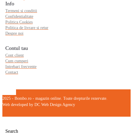
Info
Termeni si conditii
Confidentialitate
Politica Cookies
Politica de livrare si retur
Despre noi
Contul tau
Cont client
Cum cumperi
Intrebari frecvente
Contact
2025 - Bombo.ro - magazin online. Toate drepturile rezervate.
Web developed by DC Web Design Agency
Search