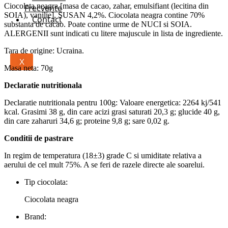
Ciocolata neagra [masa de cacao, zahar, emulsifiant (lecitina din
Frecvente
SOIA), vanilie], SUSAN 4,2%. Ciocolata neagra contine 70%
Contact
substanta de cacao. Poate contine urme de NUCI si SOIA.
ALERGENII sunt indicati cu litere majuscule in lista de ingrediente.
Tara de origine: Ucraina.
X
Masa neta: 70g
Declaratie nutritionala
Declaratie nutritionala pentru 100g: Valoare energetica: 2264 kj/541
kcal. Grasimi 38 g, din care acizi grasi saturati 20,3 g; glucide 40 g,
din care zaharuri 34,6 g; proteine 9,8 g; sare 0,02 g.
Conditii de pastrare
In regim de temperatura (18±3) grade С si umiditate relativa a
aerului de cel mult 75%. A se feri de razele directe ale soarelui.
Tip ciocolata:
Ciocolata neagra
Brand: