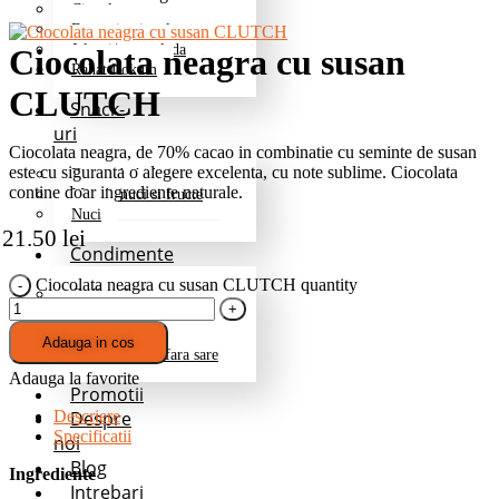
Ciocolata
Fructe in ciocolata
Jeleuri/marmelada
Ciocolata neagra cu susan
Rahat Lokum
CLUTCH
Snack-
uri
Ciocolata neagra, de 70% cacao in combinatie cu seminte de susan
este cu siguranta o alegere excelenta, cu note sublime. Ciocolata
Fructe deshidratate
contine doar ingrediente naturale.
Mix de nuci si fructe
Nuci
21.50
lei
Condimente
Ciocolata neagra cu susan CLUTCH quantity
Grill si Barbeque
Mixuri de baza
Pentru cartofi
Adauga in cos
Professional – fara sare
Adauga la favorite
Promotii
Despre
Descriere
Specificatii
noi
Blog
Ingrediente
Intrebari