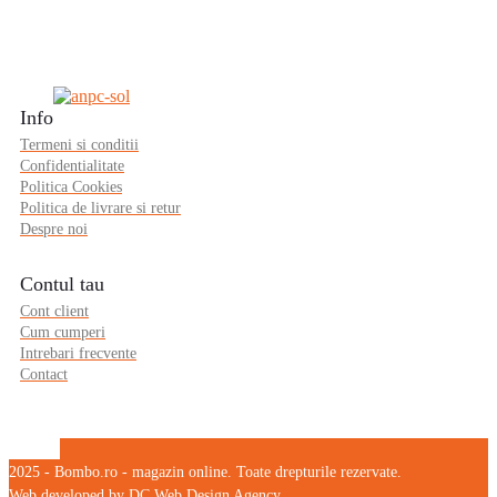
Termeni si conditii
Confidentialitate
Politica Cookies
Politica de livrare si retur
Despre noi
Contul tau
Cont client
Cum cumperi
Intrebari frecvente
Contact
2025 - Bombo.ro - magazin online. Toate drepturile rezervate.
Web developed by DC Web Design Agency
Search