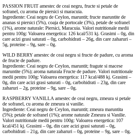
PASSION FRUIT amestec de ceai negru, fructe si petale de
sofranel, cu aroma de piersici si maracuia.
Ingrediente: Ceai negru de Ceylon, maruntit; fructe maruntite de
ananas si piersici (5%), coaja de portocale (3%), petale de sofranel
(1%), arome naturale: Piersici, Maracuia. Valori nutritionale medii
pentru 100g: Valoarea energetica: 126 kcal/531 kj. Grasimi – 0g, din
care acizi grasi saturati – 0g, carbohidrati – 26g, din care zaharuri –
5g, proteine – 9g, sare – 0g.
WILD BERRY amestec de ceai negru si fructe de padure, cu aroma
de fructe de padure.
Ingrediente: Ceai negru de Ceylon, maruntit; fragute si macese
maruntite (5%); aroma naturala Fructe de padure. Valori nutritionale
medii pentru 100g: Valoarea energetica: 117 kcal/488 kj. Grasimi –
0g, din care acizi grasi saturati – 0g, carbohidrati – 23g, din care
zaharuri – 2g, proteine – 9g, sare – 0g.
RASPBERRY VANILLA amestec de ceai negru, zmeura si petale
de sofranel, cu aroma de zmeura si vanilie.
Ingrediente: Ceai negru de Ceylon, maruntit; zmeura maruntita
(5%); petale de sofranel (1%); arome naturale Zmeura si Vanilie.
Valori nutritionale medii pentru 100g: Valoarea energetica: 107
kcal/451 kj. Grasimi – 0g, din care acizi grasi saturati – 0g,
carbohidrati – 21g, din care zaharuri – 0g, proteine – 9g, sare – 0g.