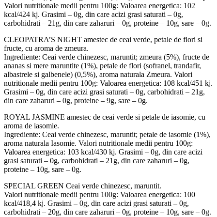
Valori nutritionale medii pentru 100g: Valoarea energetica: 102
kcal/424 kj. Grasimi – 0g, din care acizi grasi saturati – 0g,
carbohidrati – 21g, din care zaharuri – 0g, proteine – 10g, sare – 0g.
CLEOPATRA’S NIGHT amestec de ceai verde, petale de flori si
fructe, cu aroma de zmeura.
Ingrediente: Ceai verde chinezesc, maruntit; zmeura (5%), fructe de
ananas si mere maruntite (1%), petale de flori (sofranel, trandafir,
albastrele si galbenele) (0,5%), aroma naturala Zmeura. Valori
nutritionale medii pentru 100g: Valoarea energetica: 108 kcal/451 kj.
Grasimi – 0g, din care acizi grasi saturati – 0g, carbohidrati – 21g,
din care zaharuri – 0g, proteine – 9g, sare – 0g.
ROYAL JASMINE amestec de ceai verde si petale de iasomie, cu
aroma de iasomie.
Ingrediente: Ceai verde chinezesc, maruntit; petale de iasomie (1%),
aroma naturala Iasomie. Valori nutritionale medii pentru 100g:
Valoarea energetica: 103 kcal/430 kj. Grasimi – 0g, din care acizi
grasi saturati – 0g, carbohidrati – 21g, din care zaharuri – 0g,
proteine – 10g, sare – 0g.
SPECIAL GREEN Ceai verde chinezesc, maruntit.
Valori nutritionale medii pentru 100g: Valoarea energetica: 100
kcal/418,4 kj. Grasimi – 0g, din care acizi grasi saturati – 0g,
carbohidrati – 20g, din care zaharuri – 0g, proteine – 10g, sare – 0g.