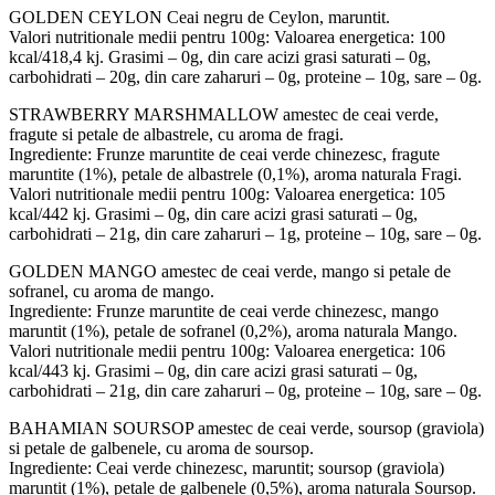
GOLDEN CEYLON Ceai negru de Ceylon, maruntit.
Valori nutritionale medii pentru 100g: Valoarea energetica: 100
kcal/418,4 kj. Grasimi – 0g, din care acizi grasi saturati – 0g,
carbohidrati – 20g, din care zaharuri – 0g, proteine – 10g, sare – 0g.
STRAWBERRY MARSHMALLOW amestec de ceai verde,
fragute si petale de albastrele, cu aroma de fragi.
Ingrediente: Frunze maruntite de ceai verde chinezesc, fragute
maruntite (1%), petale de albastrele (0,1%), aroma naturala Fragi.
Valori nutritionale medii pentru 100g: Valoarea energetica: 105
kcal/442 kj. Grasimi – 0g, din care acizi grasi saturati – 0g,
carbohidrati – 21g, din care zaharuri – 1g, proteine – 10g, sare – 0g.
GOLDEN MANGO amestec de ceai verde, mango si petale de
sofranel, cu aroma de mango.
Ingrediente: Frunze maruntite de ceai verde chinezesc, mango
maruntit (1%), petale de sofranel (0,2%), aroma naturala Mango.
Valori nutritionale medii pentru 100g: Valoarea energetica: 106
kcal/443 kj. Grasimi – 0g, din care acizi grasi saturati – 0g,
carbohidrati – 21g, din care zaharuri – 0g, proteine – 10g, sare – 0g.
BAHAMIAN SOURSOP amestec de ceai verde, soursop (graviola)
si petale de galbenele, cu aroma de soursop.
Ingrediente: Ceai verde chinezesc, maruntit; soursop (graviola)
maruntit (1%), petale de galbenele (0,5%), aroma naturala Soursop.