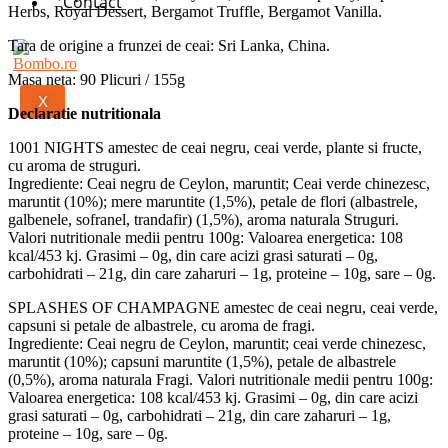
Contact
Herbs, Royal Dessert, Bergamot Truffle, Bergamot Vanilla.
Tara de origine a frunzei de ceai: Sri Lanka, China.
Masa neta: 90 Plicuri / 155g
X
Declaratie nutritionala
1001 NIGHTS amestec de ceai negru, ceai verde, plante si fructe,
cu aroma de struguri.
Ingrediente: Ceai negru de Ceylon, maruntit; Ceai verde chinezesc,
maruntit (10%); mere maruntite (1,5%), petale de flori (albastrele,
galbenele, sofranel, trandafir) (1,5%), aroma naturala Struguri.
Valori nutritionale medii pentru 100g: Valoarea energetica: 108
kcal/453 kj. Grasimi – 0g, din care acizi grasi saturati – 0g,
carbohidrati – 21g, din care zaharuri – 1g, proteine – 10g, sare – 0g.
SPLASHES OF CHAMPAGNE amestec de ceai negru, ceai verde,
capsuni si petale de albastrele, cu aroma de fragi.
Ingrediente: Ceai negru de Ceylon, maruntit; ceai verde chinezesc,
maruntit (10%); capsuni maruntite (1,5%), petale de albastrele
(0,5%), aroma naturala Fragi. Valori nutritionale medii pentru 100g:
Valoarea energetica: 108 kcal/453 kj. Grasimi – 0g, din care acizi
grasi saturati – 0g, carbohidrati – 21g, din care zaharuri – 1g,
proteine – 10g, sare – 0g.