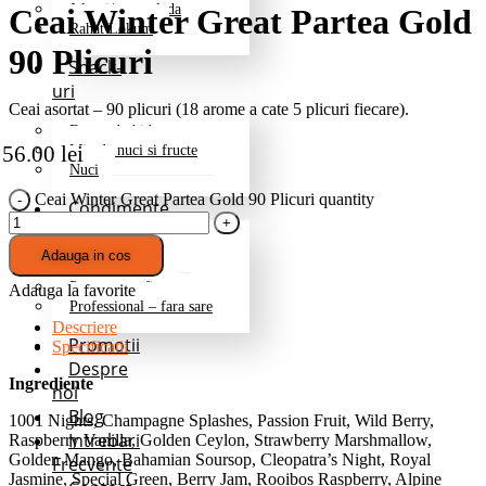
Jeleuri/marmelada
Ceai Winter Great Partea Gold
Rahat Lokum
90 Plicuri
Snack-
uri
Ceai asortat – 90 plicuri (18 arome a cate 5 plicuri fiecare).
Fructe deshidratate
56.00
lei
Mix de nuci si fructe
Nuci
Ceai Winter Great Partea Gold 90 Plicuri quantity
Condimente
Grill si Barbeque
Adauga in cos
Mixuri de baza
Pentru cartofi
Adauga la favorite
Professional – fara sare
Descriere
Promotii
Specificatii
Despre
Ingrediente
noi
Blog
1001 Nights, Champagne Splashes, Passion Fruit, Wild Berry,
Intrebari
Raspberry Vanilla, Golden Ceylon, Strawberry Marshmallow,
Golden Mango, Bahamian Soursop, Cleopatra’s Night, Royal
Frecvente
Jasmine, Special Green, Berry Jam, Rooibos Raspberry, Alpine