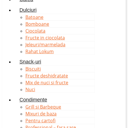
Dulciuri
Batoane
Bomboane
Ciocolata
Fructe in ciocolata
Jeleuri/marmelada
Rahat Lokum
Snack-uri
Biscuiti
Fructe deshidratate
Mix de nuci si fructe
Nuci
Condimente
Grill si Barbeque
Mixuri de baza
Pentru cartofi
Professional – fara sare