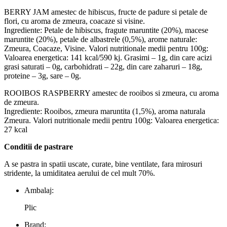
BERRY JAM amestec de hibiscus, fructe de padure si petale de
flori, cu aroma de zmeura, coacaze si visine.
Ingrediente: Petale de hibiscus, fragute maruntite (20%), macese
maruntite (20%), petale de albastrele (0,5%), arome naturale:
Zmeura, Coacaze, Visine. Valori nutritionale medii pentru 100g:
Valoarea energetica: 141 kcal/590 kj. Grasimi – 1g, din care acizi
grasi saturati – 0g, carbohidrati – 22g, din care zaharuri – 18g,
proteine – 3g, sare – 0g.
ROOIBOS RASPBERRY amestec de rooibos si zmeura, cu aroma
de zmeura.
Ingrediente: Rooibos, zmeura maruntita (1,5%), aroma naturala
Zmeura. Valori nutritionale medii pentru 100g: Valoarea energetica:
27 kcal
Conditii de pastrare
A se pastra in spatii uscate, curate, bine ventilate, fara mirosuri
stridente, la umiditatea aerului de cel mult 70%.
Ambalaj:
Plic
Brand: