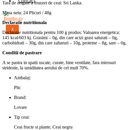
Contact
Tara de origine a frunzei de ceai: Sri Lanka.
Masa neta: 24 Plicuri / 48g
Declaratie nutritionala
X
Declaratie nutritionala pentru 100 g produs: Valoarea energetica:
145 kcal/603 kj. Grasimi – 0g, din care acizi grasi saturati – 0g,
carbohidrati – 30g, din care zaharuri – 10g, proteine – 8g, sare – 0g.
Conditii de pastrare
A se pastra in spatii uscate, curate, bine ventilate, fara mirosuri
stridente, la umiditatea aerului de cel mult 70%.
Ambalaj:
Plic
Brand:
Lovare
Tip ceai:
Ceai fructe si plante, Ceai negru