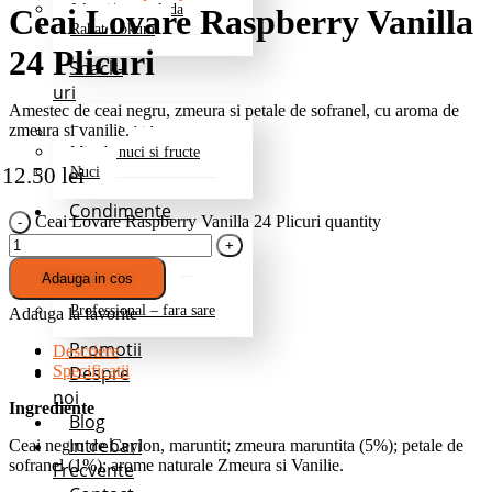
Jeleuri/marmelada
Ceai Lovare Raspberry Vanilla
Rahat Lokum
24 Plicuri
Snack-
uri
Amestec de ceai negru, zmeura si petale de sofranel, cu aroma de
zmeura si vanilie.
Fructe deshidratate
Mix de nuci si fructe
12.50
lei
Nuci
Condimente
Ceai Lovare Raspberry Vanilla 24 Plicuri quantity
Grill si Barbeque
Mixuri de baza
Adauga in cos
Pentru cartofi
Professional – fara sare
Adauga la favorite
Promotii
Descriere
Despre
Specificatii
noi
Ingrediente
Blog
Intrebari
Ceai negru de Ceylon, maruntit; zmeura maruntita (5%); petale de
sofranel (1%); arome naturale Zmeura si Vanilie.
Frecvente