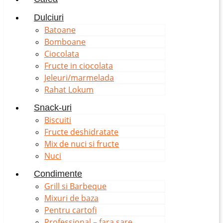
Dulciuri
Batoane
Bomboane
Ciocolata
Fructe in ciocolata
Jeleuri/marmelada
Rahat Lokum
Snack-uri
Biscuiti
Fructe deshidratate
Mix de nuci si fructe
Nuci
Condimente
Grill si Barbeque
Mixuri de baza
Pentru cartofi
Professional – fara sare