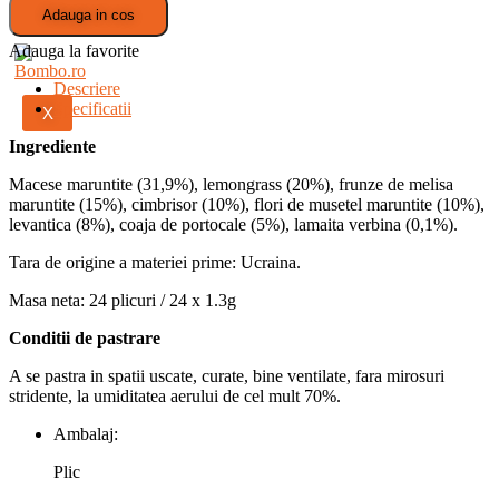
Contact
Adauga in cos
Adauga la favorite
Descriere
Specificatii
X
Ingrediente
Macese maruntite (31,9%), lemongrass (20%), frunze de melisa
maruntite (15%), cimbrisor (10%), flori de musetel maruntite (10%),
levantica (8%), coaja de portocale (5%), lamaita verbina (0,1%).
Tara de origine a materiei prime: Ucraina.
Masa neta: 24 plicuri / 24 x 1.3g
Conditii de pastrare
A se pastra in spatii uscate, curate, bine ventilate, fara mirosuri
stridente, la umiditatea aerului de cel mult 70%.
Ambalaj:
Plic