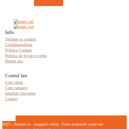
Contact
Info
Termeni si conditii
Confidentialitate
Politica Cookies
Politica de livrare si retur
Despre noi
Contul tau
Cont client
Cum cumperi
Intrebari frecvente
Contact
2025 - Bombo.ro - magazin online. Toate drepturile rezervate.