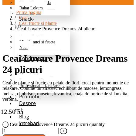
Jeleuri/marmelada
Rahat Lokum
Prima pagina
Ceai
Snack-
Ceai fructe si plante
uri
Ceai Lovare Provence Dreams 24 plicuri
Fructe deshidratate
Mix de nuci si fructe
Nuci
Ceai Lovare Provence Dreams
Condimente
24 plicuri
Grill si Barbeque
Mixuri de baza
Pentru cartofi
Ceai de plante si fructe cu petale de flori, creat pentru momente de
Professional – fara sare
relaxare. Contine un amestec echilibrat de macese, lemongrass,
melisa, cimbrisor, musetel, levantica, coaja de portocale si lamaita
Promotii
verbina.
Despre
noi
12.50
lei
Blog
Intrebari
Ceai Lovare Provence Dreams 24 plicuri quantity
Frecvente