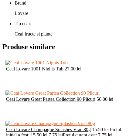
Brand:
Lovare
Tip ceai:
Ceai fructe si plante
Produse similare
Ceai Lovare 1001 Nights Tub
27.00
lei
Ceai Lovare Great Partea Collection 90 Plicuri
56.00
lei
Ceai Lovare Champagne Splashes Vrac 80g
15.50
lei
Prețul
inițial a fost: 15.50 lei.
7.75
lei
Prețul curent este: 7.75 lei.