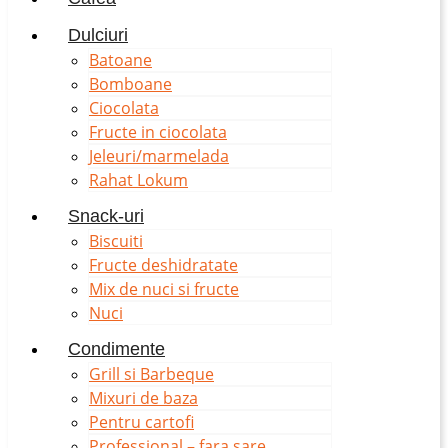
Dulciuri
Batoane
Bomboane
Ciocolata
Fructe in ciocolata
Jeleuri/marmelada
Rahat Lokum
Snack-uri
Biscuiti
Fructe deshidratate
Mix de nuci si fructe
Nuci
Condimente
Grill si Barbeque
Mixuri de baza
Pentru cartofi
Professional – fara sare