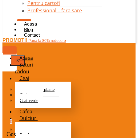
Pentru cartofi
Professional – fara sare
Acasa
Blog
Contact
PROMOTII
Pana la 80% reducere
Acasa
X
Seturi
cadou
Ceai
Ceai fructe si plante
Ceai negru
Ceai verde
Cafea
Dulciuri
0
Batoane
Cos
Bomboane