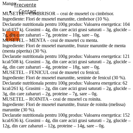
Mango
Frecvente
Contact
MUSETEL – CIMBRISOR – ceai de musetel cu cimbrisor.
Ingrediente: Flori de musetel maruntite, cimbrisor (10 %).
Declaratie nutritionala pentru 100g produs: Valoarea energetica: 104
kcal/437 kj. Grasimi – 4g, din care acizi grasi saturati – 3g, glucide –
7g, din care zaharuri – 7g, proteine – 10g, sare – 0g.
X
MUSETEL – MENTA – ceai de musetel cu menta.
Ingrediente: Flori de musetel maruntite, frunze maruntite de menta
(menta piperita) (30 %).
Declaratie nutritionala pentru 100g produs: Valoarea energetica: 121
kcal/508 kj. Grasimi – 3g, din care acizi grasi saturati – 2g, glucide –
4g, din care zaharuri – 4g, proteine – 18g, sare – 0g.
MUSETEL – FENICUL ceai de musetel cu fenicul.
Ingrediente: Flori de musetel maruntite, seminte de fenicul (30 %).
Declaratie nutritionala pentru 100g produs: Valoarea energetica: 62
kcal/261 kj. Grasimi – 2g, din care acizi grasi saturati – 2g, glucide –
3g, din care zaharuri – 2g, proteine – 7g, sare – 0g.
MUSETEL – ROINITA – ceai de musetel cu roinita.
Ingrediente: Flori de musetel maruntite, frunze de roinita (melissa)
maruntite (30 %).
Declaratie nutritionala pentru 100g produs: Valoarea energetica: 152
kcal/636 kj. Grasimi – 4g, din care acizi grasi saturati – 2g, glucide –
12g, din care zaharuri – 12g, proteine – 14g, sare – 0g.