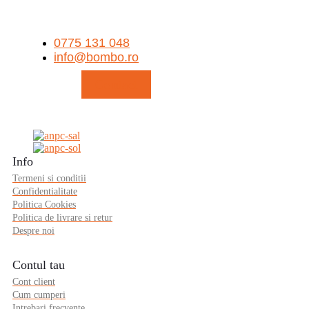
0775 131 048
info@bombo.ro
Contact
Info
Termeni si conditii
Confidentialitate
Politica Cookies
Politica de livrare si retur
Despre noi
Contul tau
Cont client
Cum cumperi
Intrebari frecvente