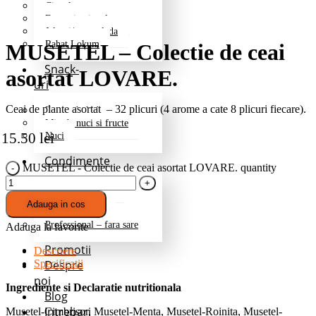
Ciocolata
Fructe in ciocolata
Jeleuri/marmelada
Rahat Lokum
MUSETEL – Colectie de ceai
Snack-
asortat LOVARE.
uri
Ceai de plante asortat – 32 plicuri (4 arome a cate 8 plicuri fiecare).
Fructe deshidratate
Mix de nuci si fructe
15.50
lei
Nuci
Condimente
MUSETEL - Colectie de ceai asortat LOVARE. quantity
Grill si Barbeque
Mixuri de baza
Adauga in cos
Pentru cartofi
Professional – fara sare
Adauga la favorite
Promotii
Descriere
Despre
Specificatii
noi
Ingrediente si Declaratie nutritionala
Blog
Intrebari
Musetel-Cimbrisor, Musetel-Menta, Musetel-Roinita, Musetel-