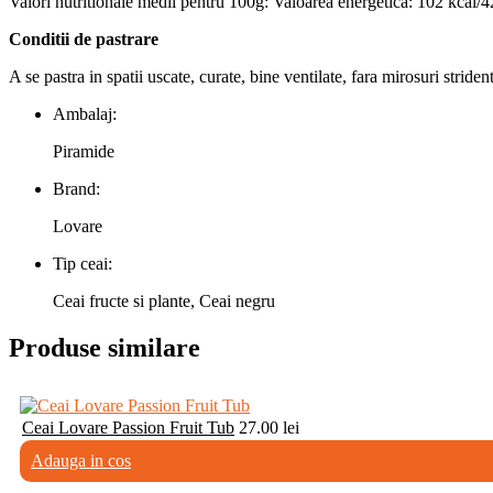
Valori nutritionale medii pentru 100g: Valoarea energetica: 102 kcal/425
Conditii de pastrare
A se pastra in spatii uscate, curate, bine ventilate, fara mirosuri stride
Ambalaj:
Piramide
Brand:
Lovare
Tip ceai:
Ceai fructe si plante, Ceai negru
Produse similare
Ceai Lovare Passion Fruit Tub
27.00
lei
Adauga in cos