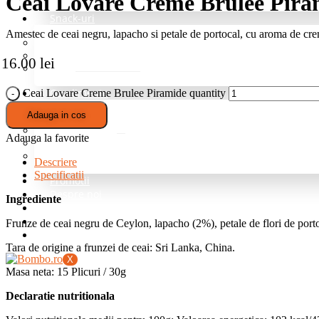
Ceai Lovare Creme Brulee Pira
Snack-uri
Amestec de ceai negru, lapacho si petale de portocal, cu aroma de cre
Fructe deshidratate
Mix de nuci si fructe
16.00
lei
Nuci
Condimente
Ceai Lovare Creme Brulee Piramide quantity
Adauga in cos
Grill si Barbeque
Mixuri de baza
Adauga la favorite
Pentru cartofi
Professional – fara sare
Descriere
Specificatii
Promotii
Despre noi
Ingrediente
Blog
Intrebari Frecvente
Frunze de ceai negru de Ceylon, lapacho (2%), petale de flori de por
Contact
Tara de origine a frunzei de ceai: Sri Lanka, China.
X
Masa neta: 15 Plicuri / 30g
Declaratie nutritionala