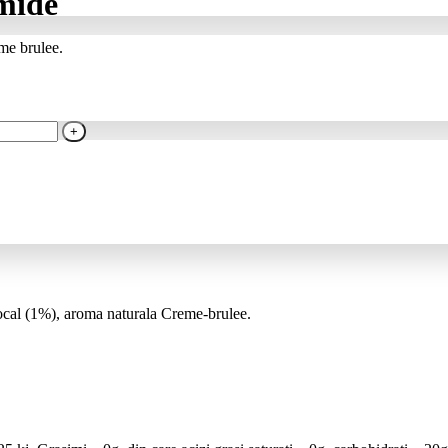
mide
me brulee.
tocal (1%), aroma naturala Creme-brulee.