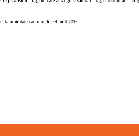
 kj. Grasimi – 0g, din care acizi grasi saturati – 0g, carbohidrati – 20g
nte, la umiditatea aerului de cel mult 70%.