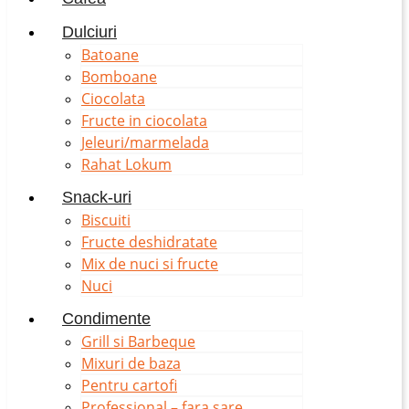
Dulciuri
Batoane
Bomboane
Ciocolata
Fructe in ciocolata
Jeleuri/marmelada
Rahat Lokum
Snack-uri
Biscuiti
Fructe deshidratate
Mix de nuci si fructe
Nuci
Condimente
Grill si Barbeque
Mixuri de baza
Pentru cartofi
Professional – fara sare