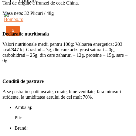
Contact
Tara de origine a frunzei de ceai: China.
Masa neta: 32 Plicuri / 48g
X
Declaratie nutritionala
Valori nutritionale medii pentru 100g: Valoarea energetica: 203
kcal/847 kj. Grasimi – 3g, din care acizi grasi saturati – 0g,
carbohidrati – 25g, din care zaharuri – 12g, proteine – 15g, sare –
0g.
Conditii de pastrare
A se pastra in spatii uscate, curate, bine ventilate, fara mirosuri
stridente, la umiditatea aerului de cel mult 70%.
Ambalaj:
Plic
Brand: