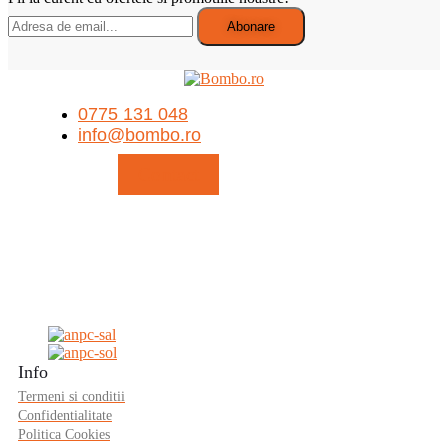
Search
⚠️ Temperaturile ridicate pot afecta produsele sensibile la
căldură, precum ciocolata.
Deși expediem comenzile în condiții corespunzătoare, nu
putem garanta menținerea calității optime a acestora pe
durata transportului.
Vă mulțumim pentru înțelegere!