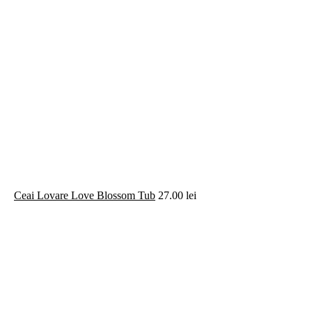
Ceai Lovare Creme Brulee Piramide
16.00
lei