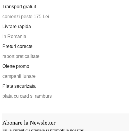
Info
Termeni si conditii
Confidentialitate
Politica Cookies
Politica de livrare si retur
Despre noi
Contul tau
Cont client
Cum cumperi
Intrebari frecvente
Contact
2025 - Bombo.ro - magazin online. Toate drepturile rezervate.
Web developed by DC Web Design Agency