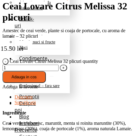
Jeleuri/marmelada
Ceai Lovare Citrus Melissa 32
Rahat Lokum
plicuri
Snack-
uri
Amestec de ceai verde, plante si coaja de portocale, cu aroma de
lamaie – 32 plicuri
Fructe deshidratate
Mix de nuci si fructe
15.50
lei
Nuci
Condimente
Ceai Lovare Citrus Melissa 32 plicuri quantity
Grill si Barbeque
Mixuri de baza
Adauga in cos
Pentru cartofi
Professional – fara sare
Adauga la favorite
Promotii
Descriere
Despre
Specificatii
noi
Ingrediente
Blog
Intrebari
Ceai verde chinezesc, maruntit, menta si roinita maruntite (30%),
lemongrass (20%), coaja de portocale (1%), aroma naturala Lamaie.
Frecvente