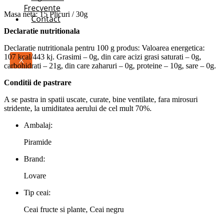
Frecvente
Masa neta: 15 Plicuri / 30g
Contact
Declaratie nutritionala
Declaratie nutritionala pentru 100 g produs: Valoarea energetica:
107 kcal/443 kj. Grasimi – 0g, din care acizi grasi saturati – 0g,
X
carbohidrati – 21g, din care zaharuri – 0g, proteine – 10g, sare – 0g.
Conditii de pastrare
A se pastra in spatii uscate, curate, bine ventilate, fara mirosuri
stridente, la umiditatea aerului de cel mult 70%.
Ambalaj:
Piramide
Brand:
Lovare
Tip ceai:
Ceai fructe si plante, Ceai negru