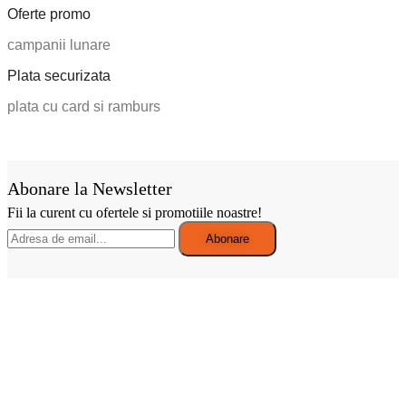
Info
Termeni si conditii
Confidentialitate
Politica Cookies
Politica de livrare si retur
Despre noi
Contul tau
Cont client
Cum cumperi
Intrebari frecvente
Contact
2025 - Bombo.ro - magazin online. Toate drepturile rezervate.
Web developed by DC Web Design Agency