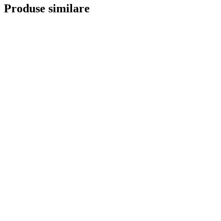
Produse similare
Ceai Lovare Wild Berry Vrac 250g
45.00
lei