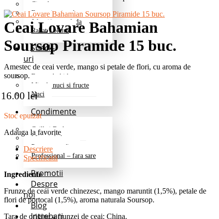
Ciocolata
Fructe in ciocolata
Jeleuri/marmelada
Ceai Lovare Bahamian
Rahat Lokum
Soursop Piramide 15 buc.
Snack-
uri
Amestec de ceai verde, mango si petale de flori, cu aroma de
soursop.
Fructe deshidratate
Mix de nuci si fructe
16.00
lei
Nuci
Condimente
Stoc epuizat
Grill si Barbeque
Adauga la favorite
Mixuri de baza
Pentru cartofi
Descriere
Professional – fara sare
Specificatii
Promotii
Ingrediente
Despre
Frunze de ceai verde chinezesc, mango maruntit (1,5%), petale de
noi
flori de portocal (1,5%), aroma naturala Soursop.
Blog
Intrebari
Tara de origine a frunzei de ceai: China.