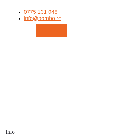
Search
⚠️ Temperaturile ridicate pot afecta produsele sensibile la
căldură, precum ciocolata.
Deși expediem comenzile în condiții corespunzătoare, nu
putem garanta menținerea calității optime a acestora pe
durata transportului.
Vă mulțumim pentru înțelegere!