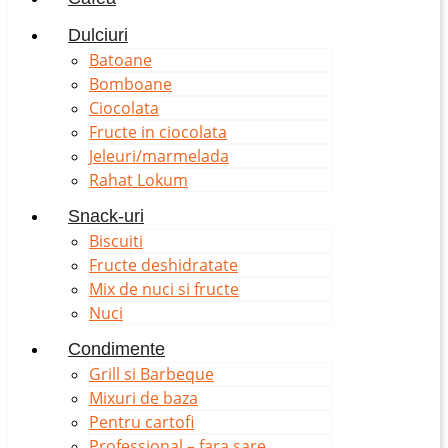
Dulciuri
Batoane
Bomboane
Ciocolata
Fructe in ciocolata
Jeleuri/marmelada
Rahat Lokum
Snack-uri
Biscuiti
Fructe deshidratate
Mix de nuci si fructe
Nuci
Condimente
Grill si Barbeque
Mixuri de baza
Pentru cartofi
Professional – fara sare