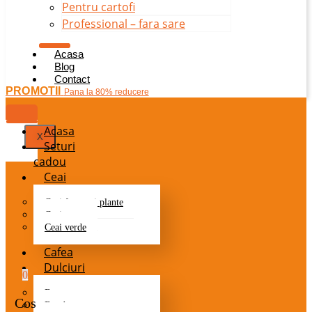
Pentru cartofi
Professional – fara sare
Acasa
Blog
Contact
PROMOTII
Pana la 80% reducere
Acasa
X
Seturi
cadou
Ceai
Ceai fructe si plante
Ceai negru
Ceai verde
Cafea
Dulciuri
0
Batoane
Cos
Bomboane