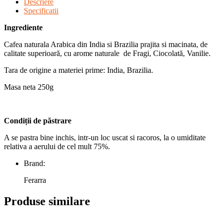
Descriere
Specificatii
Ingrediente
Cafea naturala Arabica din India si Brazilia prajita si macinata, de
calitate superioară, cu arome naturale de Fragi, Ciocolată, Vanilie.
Tara de origine a materiei prime: India, Brazilia.
Masa neta 250g
Condi
ț
ii de p
ă
strare
A se pastra bine inchis, intr-un loc uscat si racoros, la o umiditate
relativa a aerului de cel mult 75%.
Brand:
Ferarra
Produse similare