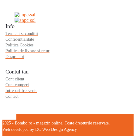
Info
Termeni si conditii
Confidentialitate
Politica Cookies
Politica de livrare si retur
Despre noi
Contul tau
Cont client
Cum cumperi
Intrebari frecvente
Contact
2025 - Bombo.ro - magazin online. Toate drepturile rezervate.
Web developed by DC Web Design Agency