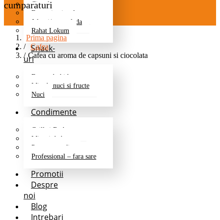
cumparaturi
Ciocolata
Fructe in ciocolata
Jeleuri/marmelada
Rahat Lokum
Prima pagina
Cafea
Snack-
Cafea cu aroma de capsuni si ciocolata
uri
Fructe deshidratate
Mix de nuci si fructe
Nuci
Condimente
Grill si Barbeque
Mixuri de baza
Pentru cartofi
Professional – fara sare
Promotii
Despre
noi
Blog
Intrebari