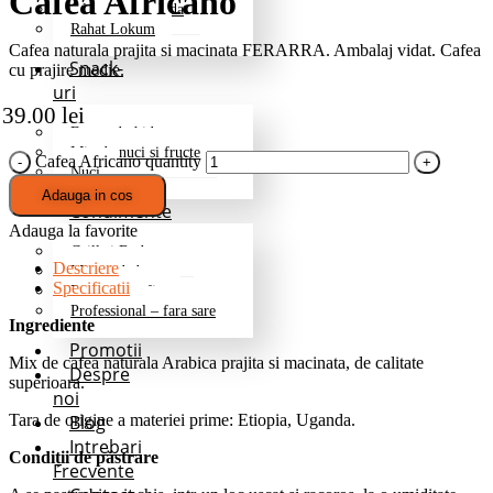
Cafea Africano
Jeleuri/marmelada
Rahat Lokum
Cafea naturala prajita si macinata FERARRA. Ambalaj vidat. Cafea
Snack-
cu prajire medie.
uri
39.00
lei
Fructe deshidratate
Mix de nuci si fructe
Cafea Africano quantity
Nuci
Adauga in cos
Condimente
Adauga la favorite
Grill si Barbeque
Descriere
Mixuri de baza
Specificatii
Pentru cartofi
Professional – fara sare
Ingrediente
Promotii
Mix de cafea naturala Arabica prajita si macinata, de calitate
Despre
superioara.
noi
Blog
Tara de origine a materiei prime: Etiopia, Uganda.
Intrebari
Condi
ț
ii de p
ă
strare
Frecvente