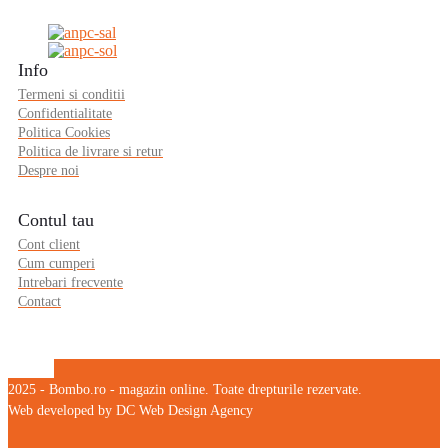
Info
Termeni si conditii
Confidentialitate
Politica Cookies
Politica de livrare si retur
Despre noi
Contul tau
Cont client
Cum cumperi
Intrebari frecvente
Contact
2025 - Bombo.ro - magazin online. Toate drepturile rezervate.
Web developed by DC Web Design Agency