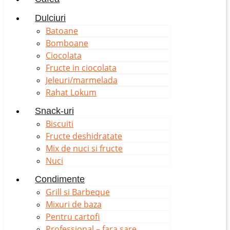
Dulciuri
Batoane
Bomboane
Ciocolata
Fructe in ciocolata
Jeleuri/marmelada
Rahat Lokum
Snack-uri
Biscuiti
Fructe deshidratate
Mix de nuci si fructe
Nuci
Condimente
Grill si Barbeque
Mixuri de baza
Pentru cartofi
Professional – fara sare