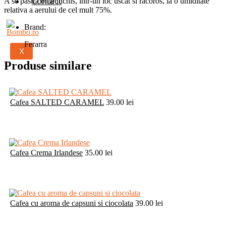
Contact
A se pastra bine inchis, intr-un loc uscat si racoros, la o umiditate
relativa a aerului de cel mult 75%.
Brand:
Ferarra
X
Produse similare
Cafea SALTED CARAMEL
39.00
lei
Cafea Crema Irlandese
35.00
lei
Cafea cu aroma de capsuni si ciocolata
39.00
lei