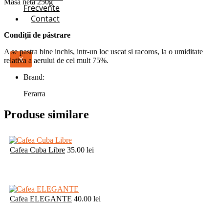
Masa neta 250g
Frecvente
Contact
Condi
ț
ii de p
ă
strare
A se pastra bine inchis, intr-un loc uscat si racoros, la o umiditate
X
relativa a aerului de cel mult 75%.
Brand:
Ferarra
Produse similare
Cafea Cuba Libre
35.00
lei
Cafea ELEGANTE
40.00
lei