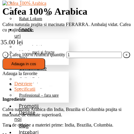
Ciocolata
Fructe in ciocolata
Cafea 100% Arabica
Jeleuri/marmelada
Rahat Lokum
Cafea naturala prajita si macinata FERARRA. Ambalaj vidat. Cafea
Snack-
cu prajire medie.
uri
35.00
lei
Fructe deshidratate
Mix de nuci si fructe
Cafea 100% Arabica quantity
Nuci
Adauga in cos
Condimente
Adauga la favorite
Grill si Barbeque
Descriere
Mixuri de baza
Specificatii
Pentru cartofi
Professional – fara sare
Ingrediente
Promotii
Cafea naturala Arabica din India, Brazilia si Columbia prajita si
Despre
macinata, de calitate superioară.
noi
Blog
Tara de origine a materiei prime: India, Brazilia, Columbia.
Intrebari