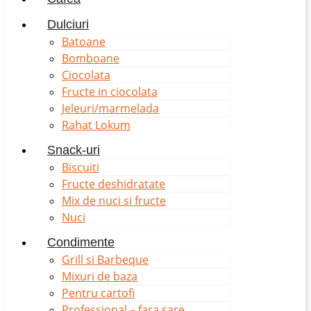
Dulciuri
Batoane
Bomboane
Ciocolata
Fructe in ciocolata
Jeleuri/marmelada
Rahat Lokum
Snack-uri
Biscuiti
Fructe deshidratate
Mix de nuci si fructe
Nuci
Condimente
Grill si Barbeque
Mixuri de baza
Pentru cartofi
Professional – fara sare