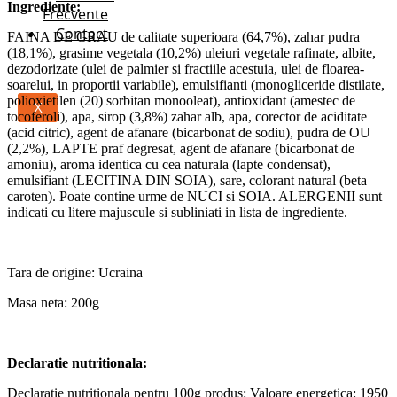
Ingrediente:
Frecvente
Contact
FAINA DE GRAU de calitate superioara (64,7%), zahar pudra
(18,1%), grasime vegetala (10,2%) uleiuri vegetale rafinate, albite,
dezodorizate (ulei de palmier si fractiile acestuia, ulei de floarea-
soarelui, in proportii variabile), emulsifianti (monogliceride distilate,
polioxietilen (20) sorbitan monooleat), antioxidant (amestec de
X
tocoferoli), apa, sirop (3,8%) zahar alb, apa, corector de aciditate
(acid citric), agent de afanare (bicarbonat de sodiu), pudra de OU
(2,2%), LAPTE praf degresat, agent de afanare (bicarbonat de
amoniu), aroma identica cu cea naturala (lapte condensat),
emulsifiant (LECITINA DIN SOIA), sare, colorant natural (beta
caroten). Poate contine urme de NUCI si SOIA. ALERGENII sunt
indicati cu litere majuscule si subliniati in lista de ingrediente.
Tara de origine: Ucraina
Masa neta: 200g
Declaratie nutritionala:
Declaratie nutritionala pentru 100g produs: Valoare energetica: 1950