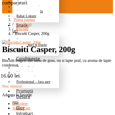
cumparaturi
Ciocolata
Fructe in ciocolata
Jeleuri/marmelada
Rahat Lokum
Prima pagina
Snack-uri
Snack-
Biscuiti
uri
Biscuiti Casper, 200g
Fructe deshidratate
Mix de nuci si fructe
Biscuiti Casper, 200g
Nuci
Condimente
Biscuiti fragezi din faina de grau, ou si lapte praf, cu aroma de lapte
condensat.
Grill si Barbeque
Mixuri de baza
16.60
lei
Pentru cartofi
Professional – fara sare
Stoc epuizat
Promotii
Adauga la favorite
Despre
noi
Descriere
Blog
Specificatii
Intrebari