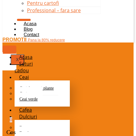
Pentru cartofi
Professional – fara sare
Acasa
Blog
Contact
PROMOTII
Pana la 80% reducere
Acasa
X
Seturi
cadou
Ceai
Ceai fructe si plante
Ceai negru
Ceai verde
Cafea
Dulciuri
0
Batoane
Cos
Bomboane