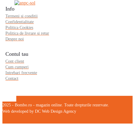
Info
Termeni si conditii
Confidentialitate
Politica Cookies
Politica de livrare si retur
Despre noi
Contul tau
Cont client
Cum cumperi
Intrebari frecvente
Contact
2025 - Bombo.ro - magazin online. Toate drepturile rezervate.
Web developed by DC Web Design Agency