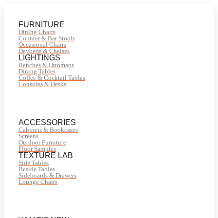
FURNITURE
Dining Chairs
Counter & Bar Stools
Occasional Chairs
Daybeds & Chaises
LIGHTINGS
Benches & Ottomans
Dining Tables
Coffee & Cocktail Tables
Consoles & Desks
ACCESSORIES
Cabinets & Bookcases
Screens
Outdoor Furniture
Floor Samples
TEXTURE LAB
Side Tables
Beside Tables
Sideboards & Drawers
Lounge Chairs