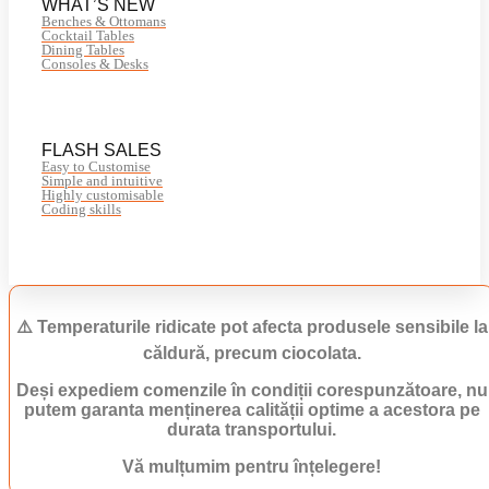
WHAT’S NEW
Benches & Ottomans
Cocktail Tables
Dining Tables
Consoles & Desks
FLASH SALES
Easy to Customise
Simple and intuitive
Highly customisable
Coding skills
⚠️ Temperaturile ridicate pot afecta produsele sensibile la
căldură, precum ciocolata.
Deși expediem comenzile în condiții corespunzătoare, nu
putem garanta menținerea calității optime a acestora pe
durata transportului.
Vă mulțumim pentru înțelegere!